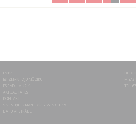
LAIPA
BIEDRĪ
ES IZMANTOJU MŪZIKU
MISAS 
ES RADU MŪZIKU
TEL. 6
AKTUALITĀTES
KONTAKTI
SĪKDATŅU IZMANTOŠANAS POLITIKA
DATU APSTRĀDE