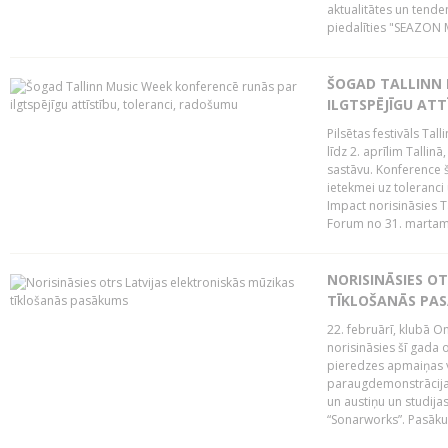
aktualitātes un tende
piedalīties "SEAZON M
ŠOGAD TALLINN 
ILGTSPĒJĪGU AT
Pilsētas festivāls Ta
līdz 2. aprīlim Talli
sastāvu. Konference 
ietekmei uz toleranci
Impact norisināsies T
Forum no 31. martam l
NORISINĀSIES O
TĪKLOŠANĀS PA
22. februārī, klubā On
norisināsies šī gada o
pieredzes apmaiņas va
paraugdemonstrācijas
un austiņu un studija
“Sonarworks”. Pasāku