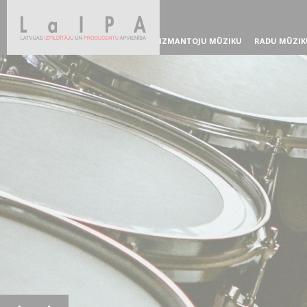
IZMANTOJU MŪZIKU
RADU MŪZIK