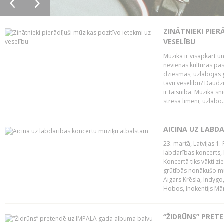
ZINĀTNIEKI PIER
VESELĪBU
Mūzika ir visapkārt 
nevienas kultūras pas
dziesmas, uzlabojas ga
tavu veselību? Daudzi 
ir taisnība. Mūzika s
stresa līmeni, uzlabo..
AICINA UZ LABD
23. martā, Latvijas 1.
labdarības koncerts, 
Koncertā tiks vākti z
grūtībās nonākušo mū
Aigars Krēsla, Indygo
Hobos, Inokentijs Mārp
“ŽIDRŪNS” PRET