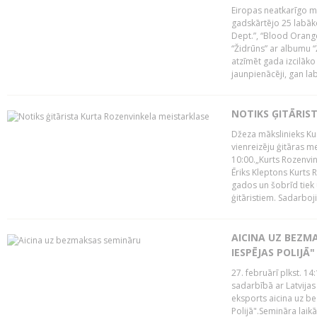
Eiropas neatkarīgo m
gadskārtējo 25 labāk
Dept.”, “Blood Orange
“Židrūns” ar albumu “
atzīmēt gada izcilāko 
jaunpienācēji, gan lab
NOTIKS ĢITĀRIS
Džeza mākslinieks Kur
vienreizēju ģitāras mei
10:00.„Kurts Rozenvinke
Ēriks Kleptons Kurts
gados un šobrīd tiek 
ģitāristiem. Sadarbojie
AICINA UZ BEZM
IESPĒJAS POLIJĀ"
27. februārī plkst. 14:
sadarbībā ar Latvijas
eksports aicina uz b
Polijā".Semināra laik