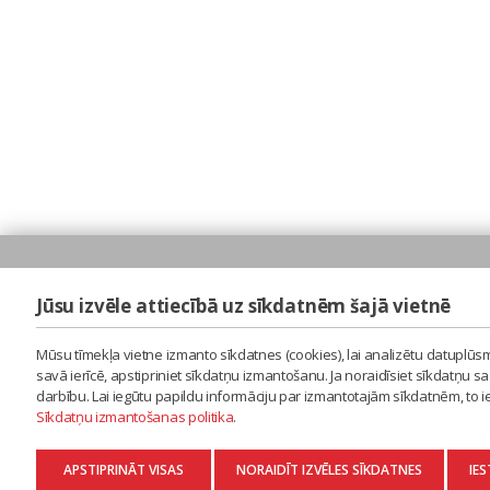
Jūsu izvēle attiecībā uz sīkdatnēm šajā vietnē
Mūsu tīmekļa vietne izmanto sīkdatnes (cookies), lai analizētu datuplūsm
savā ierīcē, apstipriniet sīkdatņu izmantošanu. Ja noraidīsiet sīkdatņu 
darbību. Lai iegūtu papildu informāciju par izmantotajām sīkdatnēm, to 
Sīkdatņu izmantošanas politika
.
APSTIPRINĀT VISAS
NORAIDĪT IZVĒLES SĪKDATNES
IES