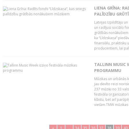
LIENA GRĪNA: RA
PALĪDZĪBU GRŪT
Latvijas Izpildītāju u
un radījusi sociālo fo
grūtībās nonākušiem m
ka “Līdzskaņa” piedāv
finansiālu, praktisku
producentiem, lai palī
TALLINN MUSIC 
PROGRAMMU
Mūzikas un urbānās ku
jau devīto reizi norisi
237 mūziķi no 33 val
festivāla organizator
klāstu, bet arī parūp
vietām.TMW mūzikas 
«
1
..
34
35
36
37
38
39
40