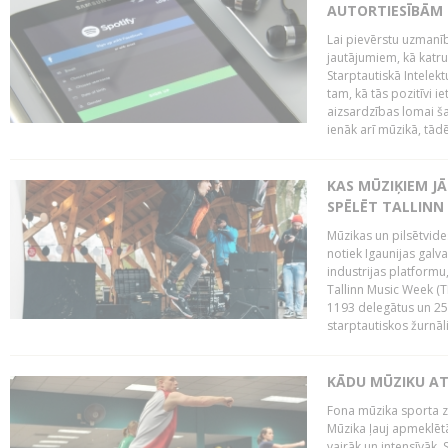
AUTORTIESĪBĀM 
Lai pievērstu uzmanī
jautājumiem, kā katru 
Starptautiskā Intelek
tam, kā tās pozitīvi i
aizsardzības lomai ša
ienāk arī mūzikā, tādē
KAS MŪZIĶIEM J
SPĒLĒT TALLINN
Mūzikas un pilsētvide
notiek Igaunijas galv
industrijas platform
Tallinn Music Week (
1193 delegātus un 250
starptautiskos žurnāl
KĀDU MŪZIKU A
Fona mūzika sporta zāl
Mūzika ļauj apmeklētā
vairāk un intensīvāk. 