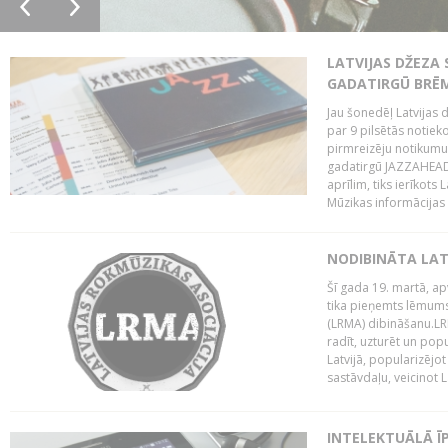
LATVIJAS DŽEZA 
GADATIRGŪ BRĒ
Jau šonedēļ Latvijas d
par 9 pilsētās notie
pirmreizēju notikumu 
gadatirgū JAZZAHEAD!,
aprīlim, tiks ierīkots
Mūzikas informācijas c
NODIBINĀTA LAT
Šī gada 19. martā, ap
tika pieņemts lēmums
(LRMA) dibināšanu.LR
radīt, uzturēt un popul
Latvijā, popularizējo
sastāvdaļu, veicinot La
INTELEKTUĀLĀ Ī