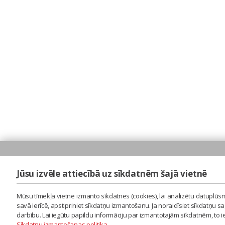
Jūsu izvēle attiecībā uz sīkdatnēm šajā vietnē
Mūsu tīmekļa vietne izmanto sīkdatnes (cookies), lai analizētu datuplūsm
savā ierīcē, apstipriniet sīkdatņu izmantošanu. Ja noraidīsiet sīkdatņu 
darbību. Lai iegūtu papildu informāciju par izmantotajām sīkdatnēm, to 
Sīkdatņu izmantošanas politika
.