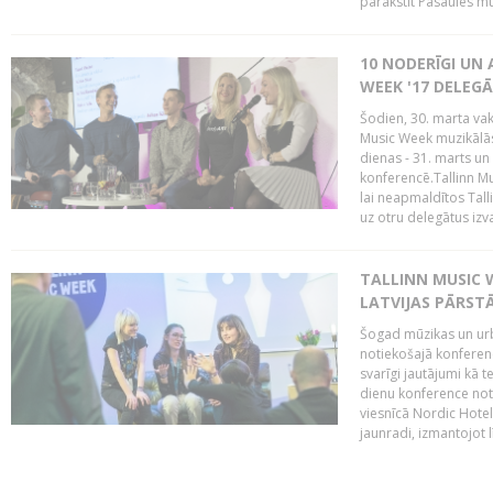
parakstīt Pasaules mū
10 NODERĪGI UN 
WEEK '17 DELEG
Šodien, 30. marta vaka
Music Week muzikālā
dienas - 31. marts un 
konferencē.Tallinn M
lai neapmaldītos Tall
uz otru delegātus izv
TALLINN MUSIC W
LATVIJAS PĀRSTĀ
Šogad mūzikas un urbā
notiekošajā konferencē
svarīgi jautājumi kā 
dienu konference notik
viesnīcā Nordic Hotel
jaunradi, izmantojot lī