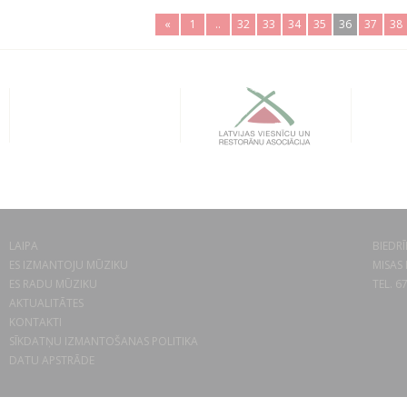
«
1
..
32
33
34
35
36
37
38
LAIPA
BIEDRĪ
ES IZMANTOJU MŪZIKU
MISAS 
ES RADU MŪZIKU
TEL. 6
AKTUALITĀTES
KONTAKTI
SĪKDATŅU IZMANTOŠANAS POLITIKA
DATU APSTRĀDE