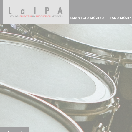
IZMANTOJU MŪZIKU
RADU MŪZIK