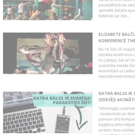
piesaistīšanā vai zaud
apmeklē dažāda tipa ci
Kultūristi var dot...
ELIZABETE BALČ
KONFERENCĒ THE
No 18. līdz 20. maijam
mūzikas konference un
no Latvijas, bet aŗī n
uzaicināta mūziķe Eli
koncerttūrē uz Lielbr
menedžments.Festivāl
KATRA BALSS IR 
IZDEVĒJI AICINĀT
Tehnoloģiju uzņēmumi
- komponistu un dzies
pavisam drīz komponis
bagātina dzīvi miljon
un tiem, kuru mūzika u