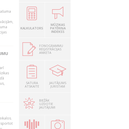
īpašuma
ovācijām,
MŪZIKAS
ašuma
KALKULATORS
PATĒRIŅA
INDEKSS
cijas
FONOGRAMMU
REĢISTRĀCIJAS
ANKETA
JUMU
arī
ūzikas
adā
SATURA
JAUTĀJUMS
us,
ATSKAITE
JURISTAM
BIEŽĀK
UZDOTIE
JAUTĀJUMI
eikalos.
 sportot
tu