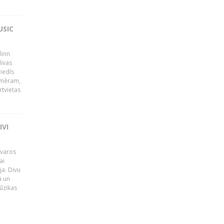
USIC
linn
ivas
riedīs
emēram,
rtvietas
IVI
tvaros
ai
ja. Divu
ā un
ūzikas