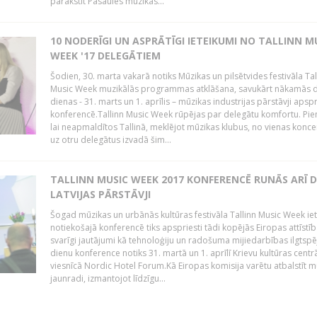
parakstīt Pasaules mūzikas...
10 NODERĪGI UN ASPRĀTĪGI IETEIKUMI NO TALLINN M
WEEK '17 DELEGĀTIEM
Šodien, 30. marta vakarā notiks Mūzikas un pilsētvides festivāla Tal
Music Week muzikālās programmas atklāšana, savukārt nākamās d
dienas - 31. marts un 1. aprīlis – mūzikas industrijas pārstāvji apsp
konferencē.Tallinn Music Week rūpējas par delegātu komfortu. Pi
lai neapmaldītos Tallinā, meklējot mūzikas klubus, no vienas konce
uz otru delegātus izvadā šim...
TALLINN MUSIC WEEK 2017 KONFERENCĒ RUNĀS ARĪ D
LATVIJAS PĀRSTĀVJI
Šogad mūzikas un urbānās kultūras festivāla Tallinn Music Week ie
notiekošajā konferencē tiks apspriesti tādi kopējās Eiropas attīstīb
svarīgi jautājumi kā tehnoloģiju un radošuma mijiedarbības ilgtspē
dienu konference notiks 31. martā un 1. aprīlī Krievu kultūras centr
viesnīcā Nordic Hotel Forum.Kā Eiropas komisija varētu atbalstīt m
jaunradi, izmantojot līdzīgu...