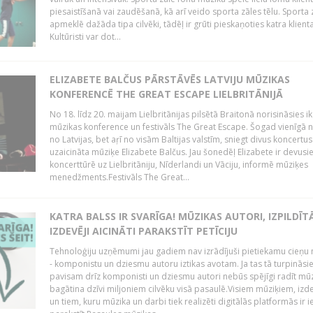
piesaistīšanā vai zaudēšanā, kā arī veido sporta zāles tēlu. Sporta z
apmeklē dažāda tipa cilvēki, tādēļ ir grūti pieskaņoties katra klient
Kultūristi var dot...
ELIZABETE BALČUS PĀRSTĀVĒS LATVIJU MŪZIKAS
KONFERENCĒ THE GREAT ESCAPE LIELBRITĀNIJĀ
No 18. līdz 20. maijam Lielbritānijas pilsētā Braitonā norisināsies i
mūzikas konference un festivāls The Great Escape. Šogad vienīgā ne
no Latvijas, bet aŗī no visām Baltijas valstīm, sniegt divus koncertus
uzaicināta mūziķe Elizabete Balčus. Jau šonedēļ Elizabete ir devusi
koncerttūrē uz Lielbritāniju, Nīderlandi un Vāciju, informē mūziķes
menedžments.Festivāls The Great...
KATRA BALSS IR SVARĪGA! MŪZIKAS AUTORI, IZPILDĪTĀ
IZDEVĒJI AICINĀTI PARAKSTĪT PETĪCIJU
Tehnoloģiju uzņēmumi jau gadiem nav izrādījuši pietiekamu cieņu 
- komponistu un dziesmu autoru iztikas avotam. Ja tas tā turpināsie
pavisam drīz komponisti un dziesmu autori nebūs spējīgi radīt mūz
bagātina dzīvi miljoniem cilvēku visā pasaulē.Visiem mūziķiem, izd
un tiem, kuru mūzika un darbi tiek realizēti digitālās platformās ir 