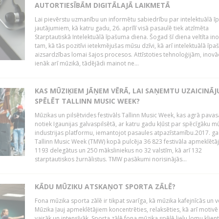
AUTORTIESĪBĀM DIGITĀLAJĀ LAIKMETĀ
Lai pievērstu uzmanību un informētu sabiedrību par intelektuālā 
jautājumiem, kā katru gadu, 26. aprīlī visā pasaulē tiek atzīmēta
Starptautiskā Intelektuālā īpašuma diena. Šogad šī diena veltīta in
tam, kā tās pozitīvi ietekmējušas mūsu dzīvi, kā arī intelektuālā īp
aizsardzības lomai šajos procesos. Attīstoties tehnoloģijām, inovā
ienāk arī mūzikā, tādējādi mainot ne...
KAS MŪZIĶIEM JĀŅEM VĒRĀ, LAI SAŅEMTU UZAICINĀ
SPĒLĒT TALLINN MUSIC WEEK?
Mūzikas un pilsētvides festivāls Tallinn Music Week, kas agrā pavas
notiek Igaunijas galvaspilsētā, ar katru gadu kļūst par spēcīgāku m
industrijas platformu, iemantojot pasaules atpazīstamību.2017. g
Tallinn Music Week (TMW) kopā pulcēja 36 823 festivāla apmeklētāj
1193 delegātus un 250 māksliniekus no 32 valstīm, kā arī 132
starptautiskos žurnālistus. TMW pasākumi norisinājās...
KĀDU MŪZIKU ATSKAŅOT SPORTA ZĀLĒ?
Fona mūzika sporta zālē ir tikpat svarīga, kā mūzika kafejnīcās un v
Mūzika ļauj apmeklētājiem koncentrēties, relaksēties, kā arī motivē
vairāk un intensīvāk. Sporta zālē fona mūzika spēlē lielu lomu klien