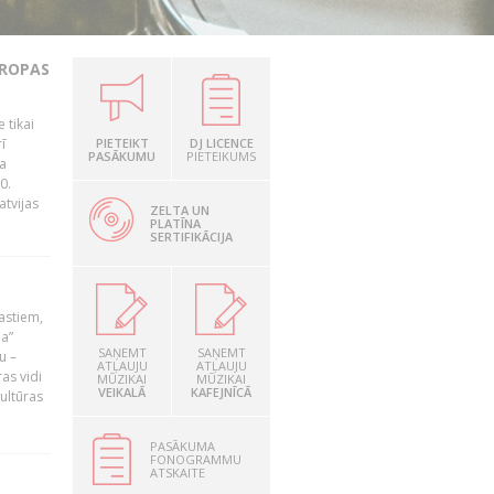
IROPAS
 tikai
ī
PIETEIKT
DJ LICENCE
PASĀKUMU
PIETEIKUMS
za
0.
atvijas
ZELTA UN
PLATĪNA
SERTIFIKĀCIJA
astiem,
ja”
SAŅEMT
SAŅEMT
u –
ATĻAUJU
ATĻAUJU
ras vidi
MŪZIKAI
MŪZIKAI
VEIKALĀ
KAFEJNĪCĀ
ultūras
PASĀKUMA
FONOGRAMMU
ATSKAITE