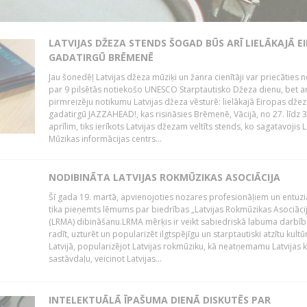
LATVIJAS DŽEZA STENDS ŠOGAD BŪS ARĪ LIELĀKAJĀ E
GADATIRGŪ BRĒMENĒ
Jau šonedēļ Latvijas džeza mūziķi un žanra cienītāji var priecāties ne
par 9 pilsētās notiekošo UNESCO Starptautisko Džeza dienu, bet ar
pirmreizēju notikumu Latvijas džeza vēsturē: lielākajā Eiropas dže
gadatirgū JAZZAHEAD!, kas risināsies Brēmenē, Vācijā, no 27. līdz 3
aprīlim, tiks ierīkots Latvijas džezam veltīts stends, ko sagatavojis L
Mūzikas informācijas centrs...
NODIBINĀTA LATVIJAS ROKMŪZIKAS ASOCIĀCIJA
Šī gada 19. martā, apvienojoties nozares profesionāļiem un entuzi
tika pieņemts lēmums par biedrības „Latvijas Rokmūzikas Asociāci
(LRMA) dibināšanu.LRMA mērķis ir veikt sabiedriskā labuma darbīb
radīt, uzturēt un popularizēt ilgtspējīgu un starptautiski atzītu kultū
Latvijā, popularizējot Latvijas rokmūziku, kā neatņemamu Latvijas k
sastāvdaļu, veicinot Latvijas...
INTELEKTUĀLĀ ĪPAŠUMA DIENĀ DISKUTĒS PAR