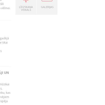
āli
LĪDZSKAŅA
GALERIJAS
a vēlmei.
VEIKALS
kgadējā
 tikai
es
JI UN
mūzikai
s,
iku, kas
evējiem
iespēja