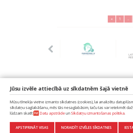
«
1
..
Jūsu izvēle attiecībā uz sīkdatnēm šajā vietnē
LAIPA
ES IZMANTOJU MŪZIKU
Mūsu tīmekļa vietne izmanto sīkdatnes (cookies), lai analizētu datuplūsmu
ES RADU MŪZIKU
sīkdatņu saglabāšanu, mēs tās nesaglabāsim, taču tas var ietekmēt dažu 
AKTUALITĀTES
lūdzam skatīt
Datu apstrāde
un
Sīkdatņu izmantošanas politika
.
KONTAKTI
SĪKDATŅU IZMANTOŠANAS POLITIKA
APSTIPRINĀT VISAS
NORAIDĪT IZVĒLES SĪKDATNES
IEST
DATU APSTRĀDE