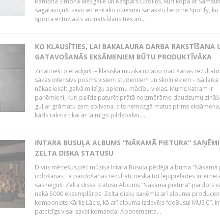
Ramona Simona Mežgaile un Kaspars Ozoliņš, kuri kopā ar Samsu
sagatavojuši savu iecienītāko dziesmu sarakstu lietotnē Spotify, ko 
sporta entuziasts aicināts klausīties arī...
KO KLAUSĪTIES, LAI BAKALAURA DARBA RAKSTĪŠANA 
GATAVOŠANĀS EKSĀMENIEM BŪTU PRODUKTĪVĀKA
Zinātnieki pierādījuši – klasiskā mūzika uzlabo mācīšanās rezultātu
sākas intensīvs posms visiem studentiem un skolniekiem - īsā laika
nākas iekalt galvā milzīgu apjomu mācību vielas. Mums katram ir
paņēmieni, kuri palīdz paturēt prātā neizmērāmo daudzumu zināša
guļ ar grāmatu zem spilvena, cits nemazgā matus pirms eksāmena,
kāds raksta tikai ar laimīgo pildspalvu....
INTARA BUSUĻA ALBUMS “NĀKAMĀ PIETURA” SAŅĒMI
ZELTA DISKA STATUSU
Divus mēnešus pēc mūziķa Intara Busuļa pēdējā albuma “Nākamā 
izdošanas, tā pārdošanas rezultāti, neskaitot lejupielādes internet
sasnieguši Zelta diska statusu.Albums “Nākamā pietura” pārdots v
nekā 5000 eksemplāros. Zelta disku saņēmis arī albuma producen
komponists Kārlis Lācis, kā arī albuma izdevējs “deBusul MUSIC”. Int
pateicīgs visai savai komandai Abonementa...