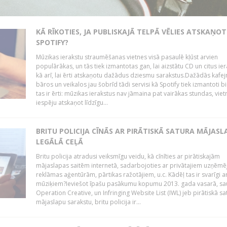
KĀ RĪKOTIES, JA PUBLISKAJĀ TELPĀ VĒLIES ATSKAŅOT
SPOTIFY?
Mūzikas ierakstu straumēšanas vietnes visā pasaulē kļūst arvien
populārākas, un tās tiek izmantotas gan, lai aizstātu CD un citus ier
kā arī, lai ērti atskaņotu dažādus dziesmu sarakstus.Dažādās kafej
bāros un veikalos jau šobrīd tādi servisi kā Spotify tiek izmantoti bie
tas ir ērti: mūzikas ierakstus nav jāmaina pat vairākas stundas, vie
iespēju atskaņot līdzīgu...
BRITU POLICIJA CĪNĀS AR PIRĀTISKĀ SATURA MĀJAS
LEGĀLĀ CEĻĀ
Britu policija atradusi veiksmīgu veidu, kā cīnīties ar pirātiskajām
mājaslapas saitēm internetā, sadarbojoties ar privātajiem uzņēmē
reklāmas aģentūrām, pārtikas ražotājiem, u.c. Kādēļ tas ir svarīgi ar
mūziķiem?Ieviešot īpašu pasākumu kopumu 2013. gada vasarā, sa
Operation Creative, un Infringing Website List (IWL) jeb pirātiskā sa
mājaslapu sarakstu, britu policija ir...