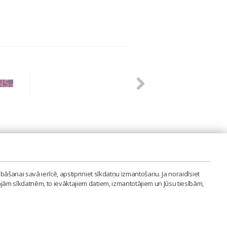
PVIENĪBA'
bāšanai savā ierīcē, apstipriniet sīkdatņu izmantošanu. Ja noraidīsiet
LAIPA.ORG
ajām sīkdatnēm, to ievāktajiem datiem, izmantotājiem un Jūsu tiesībām,