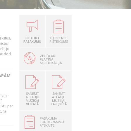
akstus,
PIETEIKT
DJ LICENCE
PASĀKUMU
PIETEIKUMS
nīcās,
ži, jo
tne dod
ZELTA UN
PLATĪNA
SERTIFIKĀCIJA
LAPĀM
SAŅEMT
SAŅEMT
jiem -
ATĻAUJU
ATĻAUJU
ī
MŪZIKAI
MŪZIKAI
VEIKALĀ
KAFEJNĪCĀ
uktu par
tura
PASĀKUMA
FONOGRAMMU
ATSKAITE