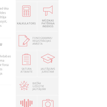
ad tika
aldes
ētāja
MŪZIKAS
sojot,
KALKULATORS
PATĒRIŅA
us
INDEKSS
FONOGRAMMU
REĢISTRĀCIJAS
ANKETA
TU
brīvdabas
mama
ir fona
SATURA
JAUTĀJUMS
ts
ATSKAITE
JURISTAM
ja.
BIEŽĀK
UZDOTIE
JAUTĀJUMI