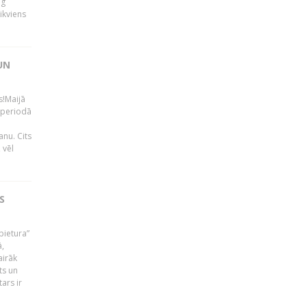
ng
ikviens
UN
s!Maijā
 periodā
nu. Cits
 vēl
S
pietura”
ā,
airāk
ts un
ars ir