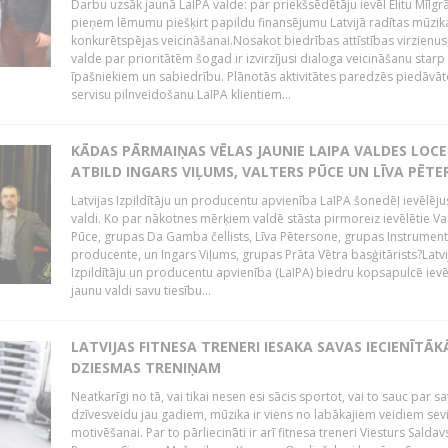
Darbu uzsāk jaunā LaIPA valde: par priekšsēdētāju ievēl Elitu Mīlgrā
pieņem lēmumu piešķirt papildu finansējumu Latvijā radītas mūzik
konkurētspējas veicināšanai.Nosakot biedrības attīstības virzienus
valde par prioritātēm šogad ir izvirzījusi dialoga veicināšanu starp 
īpašniekiem un sabiedrību. Plānotās aktivitātes paredzēs piedāvāt
servisu pilnveidošanu LaIPA klientiem...
KĀDAS PĀRMAIŅAS VĒLAS JAUNIE LAIPA VALDES LOCE
ATBILD INGARS VIĻUMS, VALTERS PŪCE UN LĪVA PĒT
Latvijas Izpildītāju un producentu apvienība LaIPA šonedēļ ievēlēju
valdi. Ko par nākotnes mērķiem valdē stāsta pirmoreiz ievēlētie Va
Pūce, grupas Da Gamba čellists, Līva Pētersone, grupas Instrument
producente, un Ingars Viļums, grupas Prāta Vētra basģitārists?Latvi
Izpildītāju un producentu apvienība (LaIPA) biedru kopsapulcē ievē
jaunu valdi savu tiesību...
LATVIJAS FITNESA TRENERI IESAKA SAVAS IECIENĪTĀK
DZIESMAS TRENIŅAM
Neatkarīgi no tā, vai tikai nesen esi sācis sportot, vai to sauc par s
dzīvesveidu jau gadiem, mūzika ir viens no labākajiem veidiem sev
motivēšanai. Par to pārliecināti ir arī fitnesa treneri Viesturs Saldav