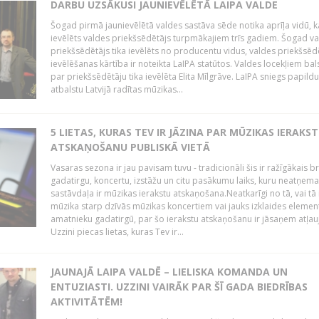
DARBU UZSĀKUSI JAUNIEVĒLĒTĀ LAIPA VALDE
Šogad pirmā jaunievēlētā valdes sastāva sēde notika aprīļa vidū, k
ievēlēts valdes priekšsēdētājs turpmākajiem trīs gadiem. Šogad v
priekšsēdētājs tika ievēlēts no producentu vidus, valdes priekšsēd
ievēlēšanas kārtība ir noteikta LaIPA statūtos. Valdes locekļiem bal
par priekšsēdētāju tika ievēlēta Elita Mīlgrāve. LaIPA sniegs papild
atbalstu Latvijā radītas mūzikas...
5 LIETAS, KURAS TEV IR JĀZINA PAR MŪZIKAS IERAKS
ATSKAŅOŠANU PUBLISKĀ VIETĀ
Vasaras sezona ir jau pavisam tuvu - tradicionāli šis ir ražīgākais 
gadatirgu, koncertu, izstāžu un citu pasākumu laiks, kuru neatņe
sastāvdaļa ir mūzikas ierakstu atskaņošana.Neatkarīgi no tā, vai tā 
mūzika starp dzīvās mūzikas koncertiem vai jauks izklaides elemen
amatnieku gadatirgū, par šo ierakstu atskaņošanu ir jāsaņem atļau
Uzzini piecas lietas, kuras Tev ir...
JAUNAJĀ LAIPA VALDĒ – LIELISKA KOMANDA UN
ENTUZIASTI. UZZINI VAIRĀK PAR ŠĪ GADA BIEDRĪBAS
AKTIVITĀTĒM!