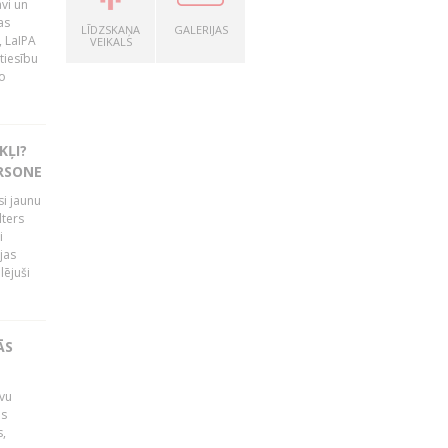
vi un
as
LĪDZSKAŅA
GALERIJAS
, LaIPA
VEIKALS
tiesību
o
KĻI?
ERSONE
si jaunu
lters
i
jas
lējuši
ĀS
avu
is
s,