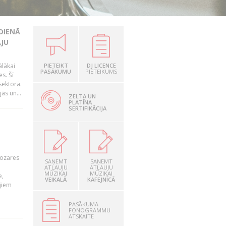
DIENĀ
ĀJU
ālākai
PIETEIKT
DJ LICENCE
PASĀKUMU
PIETEIKUMS
s. Šī
sektorā.
ās un...
ZELTA UN
PLATĪNA
SERTIFIKĀCIJA
nozares
SAŅEMT
SAŅEMT
ATĻAUJU
ATĻAUJU
MŪZIKAI
MŪZIKAI
e,
VEIKALĀ
KAFEJNĪCĀ
jiem
PASĀKUMA
FONOGRAMMU
ATSKAITE