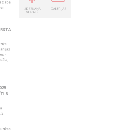
Saglabā
kiem
LĪDZSKAŅA
GALERIJAS
VEIKALS
IRSTA
ūziķa
ānijas
es –
uāla,
025.
TI 8
ja
 3.
mūzikas