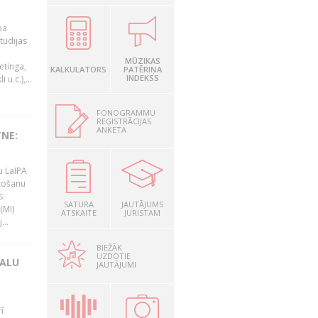
ba
studijas
i
MŪZIKAS
etinga,
KALKULATORS
PATĒRIŅA
INDEKSS
u.c.),...
FONOGRAMMU
REĢISTRĀCIJAS
ANKETA
TNE:
u LaIPA
tošanu
s
SATURA
JAUTĀJUMS
(MI)
ATSKAITE
JURISTAM
...
BIEŽĀK
UZDOTIE
KALU
JAUTĀJUMI
ī