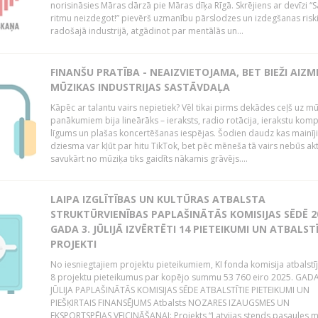
norisināsies Māras dārzā pie Māras dīķa Rīgā. Skrējiens ar devīzi “
ritmu neizdegot!” pievērš uzmanību pārslodzes un izdegšanas ris
radošajā industrijā, atgādinot par mentālās un...
FINANŠU PRATĪBA - NEAIZVIETOJAMA, BET BIEŽI AIZM
MŪZIKAS INDUSTRIJAS SASTĀVDAĻA
Kāpēc ar talantu vairs nepietiek? Vēl tikai pirms dekādes ceļš uz m
panākumiem bija lineārāks – ieraksts, radio rotācija, ierakstu komp
līgums un plašas koncertēšanas iespējas. Šodien daudz kas mainīji
dziesma var kļūt par hitu TikTok, bet pēc mēneša tā vairs nebūs akt
savukārt no mūziķa tiks gaidīts nākamis grāvējs....
LAIPA IZGLĪTĪBAS UN KULTŪRAS ATBALSTA
STRUKTŪRVIENĪBAS PAPLAŠINĀTĀS KOMISIJAS SĒDĒ 2
GADA 3. JŪLIJĀ IZVĒRTĒTI 14 PIETEIKUMI UN ATBALSTĪ
PROJEKTI
No iesniegtajiem projektu pieteikumiem, KI fonda komisija atbalstī
8 projektu pieteikumus par kopējo summu 53 760 eiro 2025. GADA
JŪLIJA PAPLAŠINĀTĀS KOMISIJAS SĒDE ATBALSTĪTIE PIETEIKUMI UN
PIEŠĶIRTAIS FINANSĒJUMS Atbalsts NOZARES IZAUGSMES UN
EKSPORTSPĒJAS VEICINĀŠANAI: Projekts “Latvijas stends pasaules 