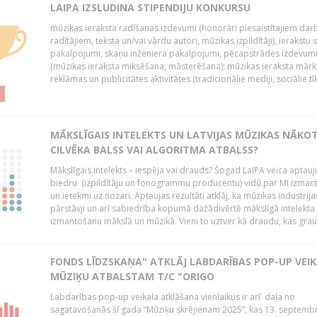
LAIPA IZSLUDINA STIPENDIJU KONKURSU
mūzikas ieraksta radīšanas izdevumi (honorāri piesaistītajiem dar
radītājiem, teksta un/vai vārdu autori, mūzikas izpildītāji), ierakstu 
pakalpojumi, skaņu inženiera pakalpojumi, pēcapstrādes izdevum
(mūzikas ieraksta miksēšana, māsterēšana); mūzikas ieraksta mārk
reklāmas un publicitātes aktivitātes (tradicionālie mediji, sociālie tīkli 
MĀKSLĪGAIS INTELEKTS UN LATVIJAS MŪZIKAS NĀKO
CILVĒKA BALSS VAI ALGORITMA ATBALSS?
Mākslīgais intelekts – iespēja vai drauds? Šogad LaIPA veica aptauj
biedru (izpildītāju un fonogrammu producentu) vidū par MI izman
un ietekmi uz nozari. Aptaujas rezultāti atklāj, ka mūzikas industrija
pārstāvji un arī sabiedrība kopumā dažādivērtē mākslīgā intelekta 
izmantošanu mākslā un mūzikā. Vieni to uztver kā draudu, kas grauj
FONDS LĪDZSKAŅA" ATKLĀJ LABDARĪBAS POP-UP VEI
MŪZIĶU ATBALSTAM T/C "ORIGO
Labdarības pop-up veikala atklāšana vienlaikus ir arī daļa no
sagatavošanās šī gada “Mūziķu skrējienam 2025”, kas 13. septembr