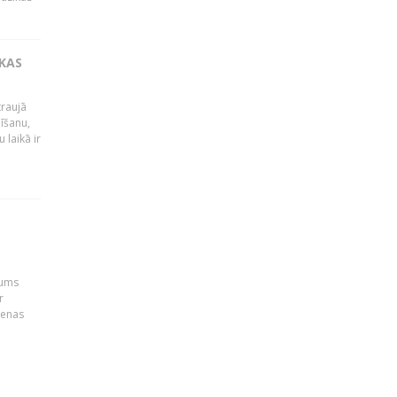
IKAS
traujā
dīšanu,
 laikā ir
šums
r
ienas