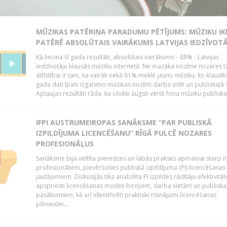
MŪZIKAS PATĒRIŅA PARADUMU PĒTĪJUMS: MŪZIKU IK
PATĒRĒ ABSOLŪTAIS VAIRĀKUMS LATVIJAS IEDZĪVOT
Kā liecina šī gada rezultāti, absolūtais vairākums – 88% - Latvijas
iedzīvotāju klausās mūziku internetā. Ne mazāka nozīme nozares t
attīstībai ir tam, ka vairāk nekā 81% meklē jaunu mūziku, ko klausītie
gada dati īpaši izgaismo mūzikas nozīmi darba vidē un publiskajā 
Aptaujas rezultāti rāda, ka cilvēki augsti vērtē fona mūziku publiskaj
IFPI AUSTRUMEIROPAS SANĀKSME “PAR PUBLISKĀ
IZPILDĪJUMA LICENCĒŠANU” RĪGĀ PULCĒ NOZARES
PROFESIONĀĻUS
Sanāksme bija veltīta pieredzes un labās prakses apmaiņai starp 
profesionāļiem, pievēršoties publiskā izpildījuma (PI) licencēšanas
jautājumiem. Diskusijās tika analizēta PI izpildes rādītāju efektivitāt
apspriesti licencēšanas modeļi birojiem, darba vietām un publiska
pasākumiem, kā arī identificēti praktiski risinājumi licencēšanas
pilnveidei....