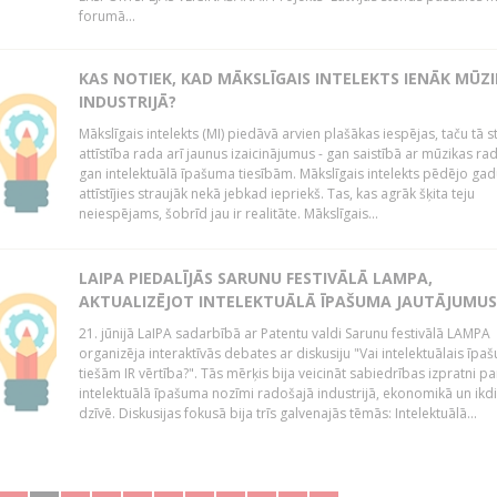
forumā...
KAS NOTIEK, KAD MĀKSLĪGAIS INTELEKTS IENĀK MŪZ
INDUSTRIJĀ?
Mākslīgais intelekts (MI) piedāvā arvien plašākas iespējas, taču tā s
attīstība rada arī jaunus izaicinājumus - gan saistībā ar mūzikas ra
gan intelektuālā īpašuma tiesībām. Mākslīgais intelekts pēdējo gadu
attīstījies straujāk nekā jebkad iepriekš. Tas, kas agrāk šķita teju
neiespējams, šobrīd jau ir realitāte. Mākslīgais...
LAIPA PIEDALĪJĀS SARUNU FESTIVĀLĀ LAMPA,
AKTUALIZĒJOT INTELEKTUĀLĀ ĪPAŠUMA JAUTĀJUMUS
21. jūnijā LaIPA sadarbībā ar Patentu valdi Sarunu festivālā LAMPA
organizēja interaktīvās debates ar diskusiju "Vai intelektuālais īpa
tiešām IR vērtība?". Tās mērķis bija veicināt sabiedrības izpratni pa
intelektuālā īpašuma nozīmi radošajā industrijā, ekonomikā un ikd
dzīvē. Diskusijas fokusā bija trīs galvenajās tēmās: Intelektuālā...