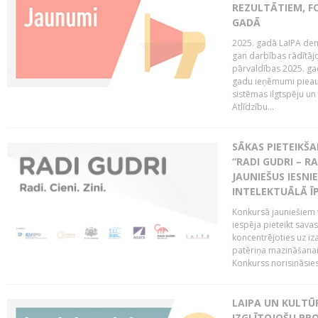
REZULTĀTIEM, FO
GADĀ
2025. gadā LaIPA demo
gan darbības rādītāj
pārvaldības 2025. gad
gadu ieņēmumi pieaug
sistēmas ilgtspēju 
Atlīdzību...
SĀKAS PIETEIK
“RADI GUDRI – RA
JAUNIEŠUS IESN
INTELEKTUĀLĀ Ī
Konkursā jauniešiem v
iespēja pieteikt sava
koncentrējoties uz iz
patēriņa mazināšanai
Konkurss norisināsie
LAIPA UN KULTŪ
IZGLĪTOJOŠU PR