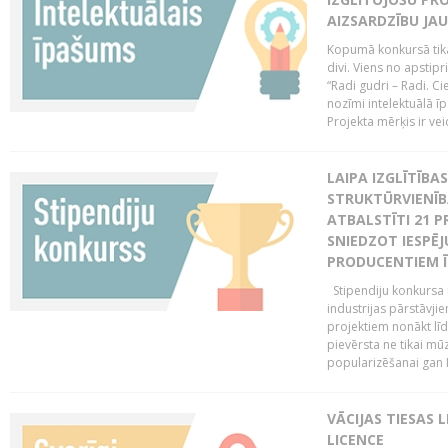
AIZSARDZĪBU JAU
Kopumā konkursā tika 
divi. Viens no apstipr
“Radi gudri – Radi. Cie
nozīmi intelektuālā ī
Projekta mērķis ir veic
LAIPA IZGLĪTĪB
STRUKTŪRVIENĪB
ATBALSTĪTI 21 P
SNIEDZOT IESPĒJ
PRODUCENTIEM Ī
Stipendiju konkursa m
industrijas pārstāvji
projektiem nonākt līd
pievērsta ne tikai mūz
popularizēšanai gan La
VĀCIJAS TIESAS 
LICENCE