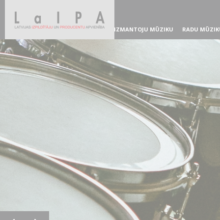
IZMANTOJU MŪZIKU
RADU MŪZIK