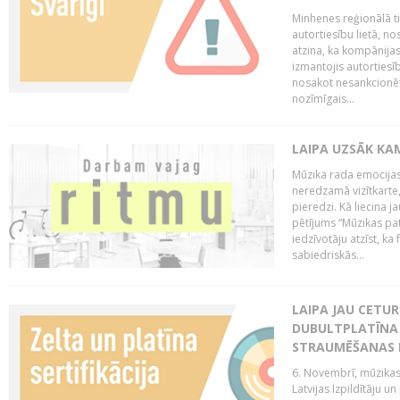
Minhenes reģionālā t
autortiesību lietā, n
atzina, ka kompānijas
izmantojis autorties
nosakot nesankcionētu
nozīmīgais...
LAIPA UZSĀK KA
Mūzika rada emocijas
neredzamā vizītkarte,
pieredzi. Kā liecina 
pētījums “Mūzikas pat
iedzīvotāju atzīst, ka
sabiedriskās...
LAIPA JAU CETUR
DUBULTPLATĪNA 
STRAUMĒŠANAS
6. Novembrī, mūzikas
Latvijas Izpildītāju u