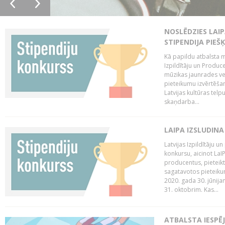
NOSLĒDZIES LAIP
STIPENDIJA PIEŠ
Kā papildu atbalsta me
Izpildītāju un Produc
mūzikas jaunrades ve
pieteikumu izvērtēšan
Latvijas kultūras tel
skaņdarba...
LAIPA IZSLUDINA
Latvijas Izpildītāju u
konkursu, aicinot LaIP
producentus, pieteikt
sagatavotos pieteikum
2020. gada 30. jūnijam
31. oktobrim. Kas...
ATBALSTA IESPĒ