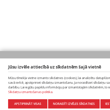
Jūsu izvēle attiecībā uz sīkdatnēm šajā vietnē
Mūsu tīmekļa vietne izmanto sīkdatnes (cookies), lai analizētu datuplūsm
savā ierīcē, apstipriniet sīkdatņu izmantošanu. Ja noraidīsiet sīkdatņu 
darbību. Lai iegūtu papildu informāciju par izmantotajām sīkdatnēm, to 
Sīkdatņu izmantošanas politika
.
APSTIPRINĀT VISAS
NORAIDĪT IZVĒLES SĪKDATNES
IES