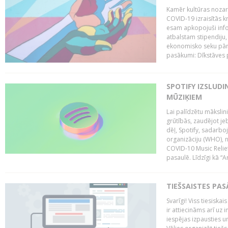
Kamēr kultūras nozar
COVID-19 izraisītās k
esam apkopojuši infor
atbalstam stipendiju, 
ekonomisko seku pārva
pasākumi: Dīkstāves 
SPOTIFY IZSLUDI
MŪZIĶIEM
Lai palīdzētu mākslin
grūtībās, zaudējot 
dēļ, Spotify, sadarbo
organizāciju (WHO), n
COVID-10 Music Relief
pasaulē. Līdzīgi kā “Art
TIEŠSAISTES PAS
Svarīgi! Viss tiesisk
ir attiecināms arī uz 
iespējas izpausties un