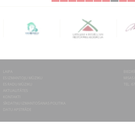
LAIPA
BIEDRĪ
ES IZMANTOJU MŪZIKU
MISAS 
ES RADU MŪZIKU
TEL. 6
AKTUALITĀTES
KONTAKTI
SĪKDATŅU IZMANTOŠANAS POLITIKA
DATU APSTRĀDE