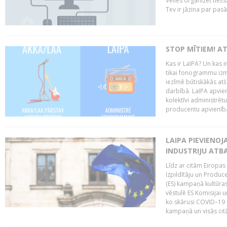
Vēlies organizēt tieš
Tev ir jāzina par pas
STOP MĪTIEM! AT
Kas ir LaIPA? Un kas 
tikai fonogrammu izm
iezīmē būtiskākās atš
darbībā. LaIPA apvien
kolektīvi administrētu
producentu apvienība”
LAIPA PIEVIENO
INDUSTRIJU ATB
Līdz ar citām Eiropas
Izpildītāju un Produc
(ES) kampaņā kultūras
vēstulē ES Komisijai u
ko skārusi COVID–19 k
kampaņā un visās citās 