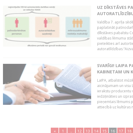
UZ DĪKSTĀVES P
AUTORATLĪDZĪBU
Valdība 7. aprīļa sēdē
paplašināt pašnodarb
dīkstāves pabalstu Cov
valdības lēmuma stāš
pieteikties arī autort
autoratlīdzības.“Aizva
SVARĪGI! LAIPA 
KABINETAM UN K
LaIPA, atbalstot mūzi
aicinājumam un visu L
ierakstu producentu v
iedziļināties un izpra
pieņemtais lēmums par
attiecībā uz kultūras n
«
1
..
12
13
14
15
16
17
18