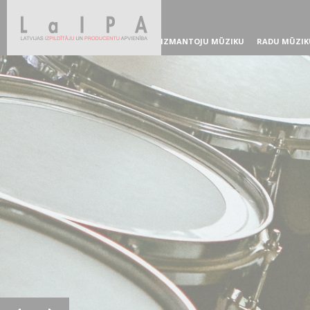
IZMANTOJU MŪZIKU
RADU MŪZIK