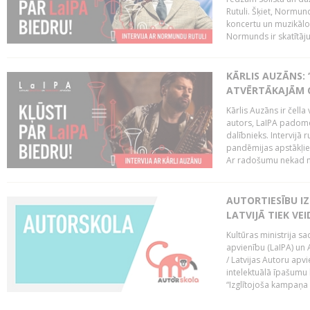
Rutuli. Šķiet, Normund
koncertu un muzikālo a
Normunds ir skatītāju 
KĀRLIS AUZĀNS: 
ATVĒRTĀKAJĀM O
Kārlis Auzāns ir čell
autors, LaIPA padome
dalībnieks. Intervijā
pandēmijas apstākļiem,
Ar radošumu nekad n
AUTORTIESĪBU I
LATVIJĀ TIEK V
Kultūras ministrija sa
apvienību (LaIPA) un
/ Latvijas Autoru apv
intelektuālā īpašumu b
“Izglītojoša kampaņa 