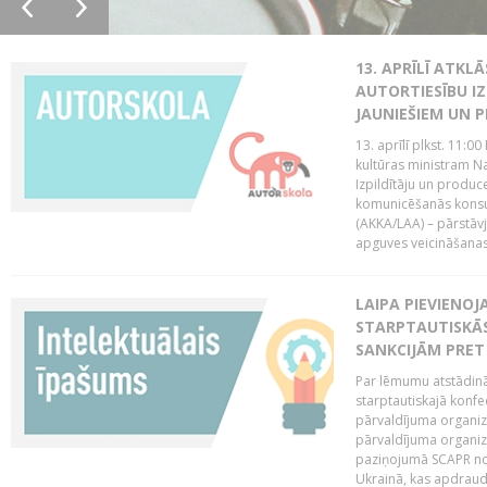
13. APRĪLĪ ATKL
AUTORTIESĪBU I
JAUNIEŠIEM UN 
13. aprīlī plkst. 11:0
kultūras ministram Na
Izpildītāju un produc
komunicēšanās konsul
(AKKA/LAA) – pārstāvji
apguves veicināšanas.
LAIPA PIEVIENOJ
STARPTAUTISKĀS
SANKCIJĀM PRET 
Par lēmumu atstādināt
starptautiskajā konfed
pārvaldījuma organizā
pārvaldījuma organizā
paziņojumā SCAPR nor
Ukrainā, kas apdraud 