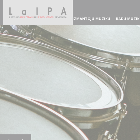
IZMANTOJU MŪZIKU
RADU MŪZIK