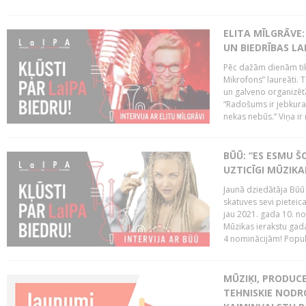
ELITA MĪLGRĀVE
UN BIEDRĪBAS LA
Pēc dažām dienām tik
Mikrofons” laureāti. T
un galveno organizētāj
“Radošums ir jebkura
nekas nebūs.” Viņa ir n
BŪŪ: “ES ESMU Š
UZTICĪGI MŪZIKAI
Jaunā dziedātāja Būū j
skatuves sevi pieteic
jau 2021. gada 10. n
Mūzikas ierakstu gad
4 nominācijām! Popula
MŪZIĶI, PRODUC
TEHNISKIE NODRO