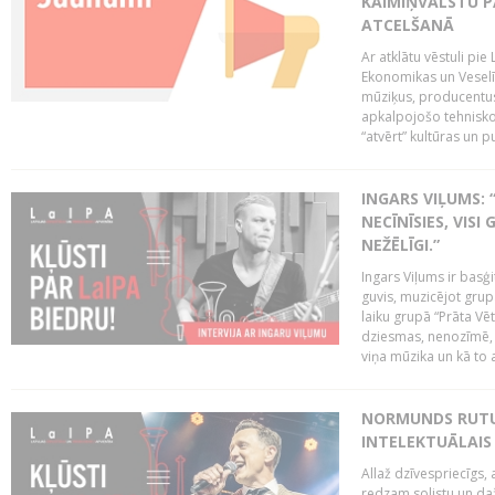
KAIMIŅVALSTU P
ATCELŠANĀ
Ar atklātu vēstuli pie 
Ekonomikas un Veselīb
mūziķus, producentus
apkalpojošo tehnisko
“atvērt” kultūras un 
INGARS VIĻUMS: 
NECĪNĪSIES, VISI
NEŽĒLĪGI.”
Ingars Viļums ir basģ
guvis, muzicējot grup
laiku grupā “Prāta Vē
dziesmas, nenozīmē, k
viņa mūzika un kā to a
NORMUNDS RUTUL
INTELEKTUĀLAIS
Allaž dzīvespriecīgs,
redzam solistu un d