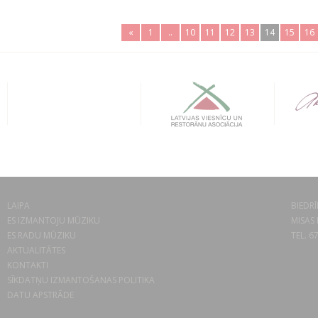
«
1
..
10
11
12
13
14
15
16
LAIPA
BIEDRĪ
ES IZMANTOJU MŪZIKU
MISAS 
ES RADU MŪZIKU
TEL. 6
AKTUALITĀTES
KONTAKTI
SĪKDATŅU IZMANTOŠANAS POLITIKA
DATU APSTRĀDE