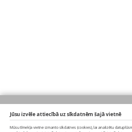
Jūsu izvēle attiecībā uz sīkdatnēm šajā vietnē
Mūsu tīmekļa vietne izmanto sīkdatnes (cookies), lai analizētu datuplūsm