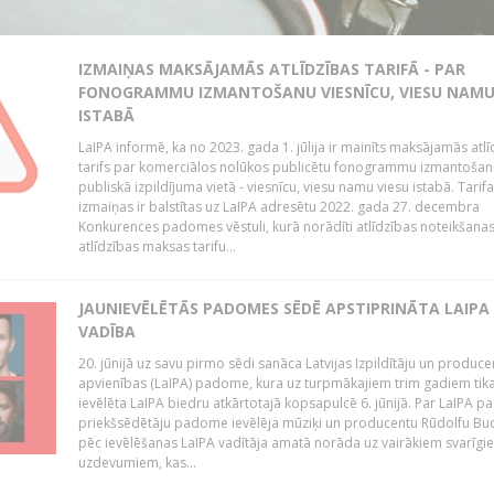
IZMAIŅAS MAKSĀJAMĀS ATLĪDZĪBAS TARIFĀ - PAR
FONOGRAMMU IZMANTOŠANU VIESNĪCU, VIESU NAM
ISTABĀ
LaIPA informē, ka no 2023. gada 1. jūlija ir mainīts maksājamās atl
tarifs par komerciālos nolūkos publicētu fonogrammu izmantošan
publiskā izpildījuma vietā - viesnīcu, viesu namu viesu istabā. Tarifa
izmaiņas ir balstītas uz LaIPA adresētu 2022. gada 27. decembra
Konkurences padomes vēstuli, kurā norādīti atlīdzības noteikšanas k
atlīdzības maksas tarifu...
JAUNIEVĒLĒTĀS PADOMES SĒDĒ APSTIPRINĀTA LAIPA
VADĪBA
20. jūnijā uz savu pirmo sēdi sanāca Latvijas Izpildītāju un produce
apvienības (LaIPA) padome, kura uz turpmākajiem trim gadiem tik
ievēlēta LaIPA biedru atkārtotajā kopsapulcē 6. jūnijā. Par LaIPA 
priekšsēdētāju padome ievēlēja mūziķi un producentu Rūdolfu Bud
pēc ievēlēšanas LaIPA vadītāja amatā norāda uz vairākiem svarīgi
uzdevumiem, kas...