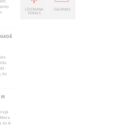
iem,
isinās
LĪDZSKAŅA
GALERIJAS
s
VEIKALS
 GADĀ
O
lais
alda
adā
, ko
 IR
rvijā
"Miera
, ko ik