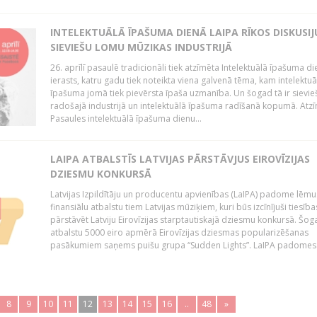
INTELEKTUĀLĀ ĪPAŠUMA DIENĀ LAIPA RĪKOS DISKUSIJ
SIEVIEŠU LOMU MŪZIKAS INDUSTRIJĀ
26. aprīlī pasaulē tradicionāli tiek atzīmēta Intelektuālā īpašuma di
ierasts, katru gadu tiek noteikta viena galvenā tēma, kam intelektuā
īpašuma jomā tiek pievērsta īpaša uzmanība. Un šogad tā ir sievi
radošajā industrijā un intelektuālā īpašuma radīšanā kopumā. Atz
Pasaules intelektuālā īpašuma dienu...
LAIPA ATBALSTĪS LATVIJAS PĀRSTĀVJUS EIROVĪZIJAS
DZIESMU KONKURSĀ
Latvijas Izpildītāju un producentu apvienības (LaIPA) padome lēmus
finansiālu atbalstu tiem Latvijas mūziķiem, kuri būs izcīnījuši tiesība
pārstāvēt Latviju Eirovīzijas starptautiskajā dziesmu konkursā. Šog
atbalstu 5000 eiro apmērā Eirovīzijas dziesmas popularizēšanas
pasākumiem saņems puišu grupa “Sudden Lights”. LaIPA padomes.
8
9
10
11
12
13
14
15
16
..
48
»