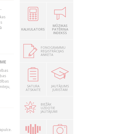
.
kas
is
MŪZIKAS
ņā
KALKULATORS
PATĒRIŅA
INDEKSS
FONOGRAMMU
REĢISTRĀCIJAS
ANKETA
OME
nības
ības
adības
SATURA
JAUTĀJUMS
iteju,
ATSKAITE
JURISTAM
BIEŽĀK
UZDOTIE
JAUTĀJUMI
apulce.