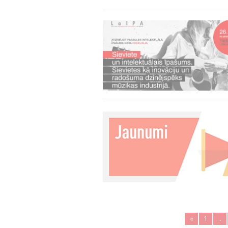
«
1
..