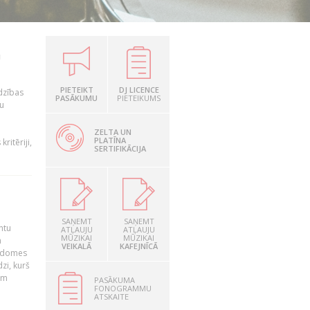
U
PIETEIKT
DJ LICENCE
īdzības
PASĀKUMU
PIETEIKUMS
u
ZELTA UN
PLATĪNA
ritēriji,
SERTIFIKĀCIJA
SAŅEMT
SAŅEMT
ntu
ATĻAUJU
ATĻAUJU
MŪZIKAI
MŪZIKAI
a
VEIKALĀ
KAFEJNĪCĀ
padomes
zi, kurš
em
PASĀKUMA
FONOGRAMMU
ATSKAITE