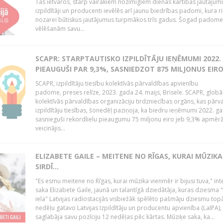
Tās ietvaros, starp vairākiem nozīmīgiem dienas kārtības jautājum
izpildītāji un producenti ievēlēs arī jaunu biedrības padomi, kura r
nozarei būtiskus jautājumus turpmākos trīs gadus. Šogad padome
vēlēšanām savu...
SCAPR: STARPTAUTISKO IZPILDĪTĀJU IEŅĒMUMI 2022.
PIEAUGUŠI PAR 9,3%, SASNIEDZOT 875 MILJONUS EIR
SCAPR, izpildītāju tiesību kolektīvās pārvaldības apvienību
padome, preses relīze, 2023. gada 24. maijs, Brisele. SCAPR, globā
kolektīvās pārvaldības organizāciju tirdzniecības orgāns, kas pārv
izpildītāju tiesības, šonedēļ paziņoja, ka biedru ieņēmumi 2022. g
sasnieguši rekordlielu pieaugumu 75 miljonu eiro jeb 9,3% apmērā
veicinājis...
ELIZABETE GAILE – MEITENE NO RĪGAS, KURAI MŪZIKA
SIRDĪ...
"Es esmu meitene no Rīgas, kurai mūzika vienmēr ir bijusi tuva," inte
saka Elizabete Gaile, jaunā un talantīgā dziedātāja, kuras dziesma 
iela" Latvijas radiostacijās visbiežāk spēlēto pašmāju dziesmu topā
nedēļu gatavo Latvijas Izpildītāju un producentu apvienība (LaIPA),
saglabāja savu pozīciju 12 nedēļas pēc kārtas. Mūziķe saka, ka...