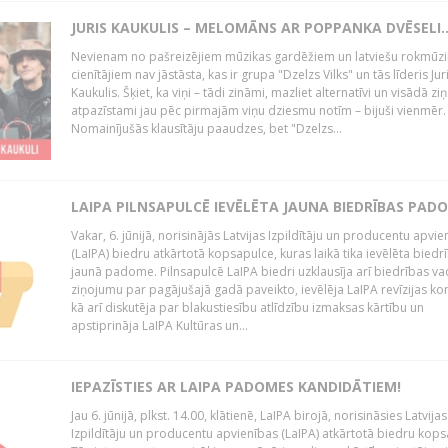
JURIS KAUKULIS – MELOMĀNS AR POPPANKA DVĒSELI..
Nevienam no pašreizējiem mūzikas gardēžiem un latviešu rokmūzi
cienītājiem nav jāstāsta, kas ir grupa "Dzelzs Vilks" un tās līderis Jur
Kaukulis. Šķiet, ka viņi – tādi zināmi, mazliet alternatīvi un visādā zi
atpazīstami jau pēc pirmajām viņu dziesmu notīm – bijuši vienmēr.
Nomainījušās klausītāju paaudzes, bet "Dzelzs...
LAIPA PILNSAPULCĒ IEVĒLĒTA JAUNA BIEDRĪBAS PAD
Vakar, 6. jūnijā, norisinājās Latvijas Izpildītāju un producentu apvie
(LaIPA) biedru atkārtotā kopsapulce, kuras laikā tika ievēlēta biedr
jaunā padome. Pilnsapulcē LaIPA biedri uzklausīja arī biedrības v
ziņojumu par pagājušajā gadā paveikto, ievēlēja LaIPA revīzijas kom
kā arī diskutēja par blakustiesību atlīdzību izmaksas kārtību un
apstiprināja LaIPA Kultūras un...
IEPAZĪSTIES AR LAIPA PADOMES KANDIDĀTIEM!
Jau 6. jūnijā, plkst. 14.00, klātienē, LaIPA birojā, norisināsies Latvijas
Izpildītāju un producentu apvienības (LaIPA) atkārtotā biedru kops