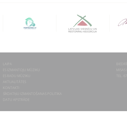
LAIPA
BIEDRĪ
ES IZMANTOJU MŪZIKU
MISAS 
ES RADU MŪZIKU
TEL. 6
AKTUALITĀTES
KONTAKTI
SĪKDATŅU IZMANTOŠANAS POLITIKA
DATU APSTRĀDE