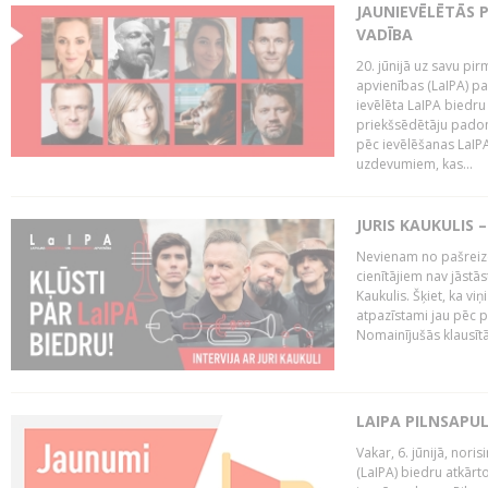
JAUNIEVĒLĒTĀS 
VADĪBA
20. jūnijā uz savu pi
apvienības (LaIPA) p
ievēlēta LaIPA biedru
priekšsēdētāju padom
pēc ievēlēšanas LaIP
uzdevumiem, kas...
JURIS KAUKULIS 
Nevienam no pašreiz
cienītājiem nav jāstāst
Kaukulis. Šķiet, ka viņ
atpazīstami jau pēc p
Nomainījušās klausītā
LAIPA PILNSAPU
Vakar, 6. jūnijā, nori
(LaIPA) biedru atkārto