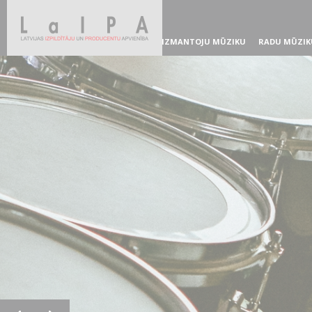
IZMANTOJU MŪZIKU
RADU MŪZIK