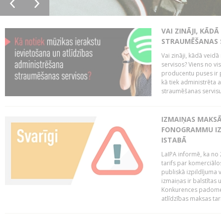
VAI ZINĀJI, KĀD
STRAUMĒŠANAS 
Vai zināji, kādā veid
servisos? Viens no vi
producentu puses ir 
kā tiek administrēta 
straumēšanas servisus.
IZMAIŅAS MAKSĀ
FONOGRAMMU IZ
ISTABĀ
LaIPA informē, ka no 
tarifs par komerciā
publiskā izpildījuma v
izmaiņas ir balstītas
Konkurences padomes v
atlīdzības maksas tari