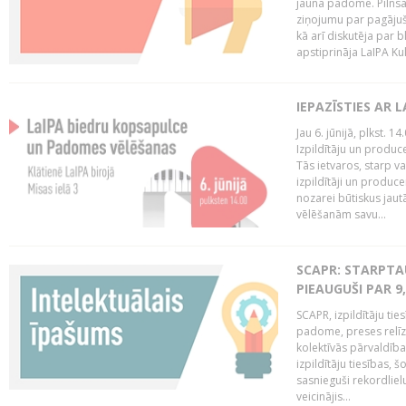
jaunā padome. Pilnsap
ziņojumu par pagājuša
kā arī diskutēja par b
apstiprināja LaIPA Kul
IEPAZĪSTIES AR 
Jau 6. jūnijā, plkst. 1
Izpildītāju un produc
Tās ietvaros, starp v
izpildītāji un produce
nozarei būtiskus ja
vēlēšanām savu...
SCAPR: STARPTAU
PIEAUGUŠI PAR 9
SCAPR, izpildītāju ti
padome, preses relīze
kolektīvās pārvaldība
izpildītāju tiesības,
sasnieguši rekordlie
veicinājis...