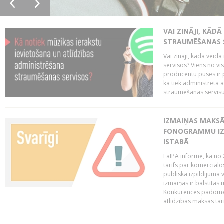
VAI ZINĀJI, KĀD
STRAUMĒŠANAS 
Vai zināji, kādā veid
servisos? Viens no vi
producentu puses ir 
kā tiek administrēta 
straumēšanas servisus.
IZMAIŅAS MAKSĀ
FONOGRAMMU IZ
ISTABĀ
LaIPA informē, ka no 
tarifs par komerciā
publiskā izpildījuma v
izmaiņas ir balstītas
Konkurences padomes v
atlīdzības maksas tari