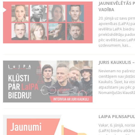
JAUNIEVĒLĒTĀS 
VADĪBA
20. jūnijā uz savu pi
apvienības (LaIPA) p
ievēlēta LaIPA biedru
priekšsēdētāju padom
pēc ievēlēšanas LaIP
uzdevumiem, kas...
JURIS KAUKULIS 
Nevienam no pašreiz
cienītājiem nav jāstāst
Kaukulis. Šķiet, ka viņ
atpazīstami jau pēc p
Nomainījušās klausītā
LAIPA PILNSAPU
Vakar, 6. jūnijā, nori
(LaIPA) biedru atkārto