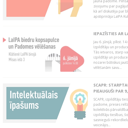
jaunā padome. Pilnsap
ziņojumu par pagājuša
kā arī diskutēja par b
apstiprināja LaIPA Kul
IEPAZĪSTIES AR 
Jau 6. jūnijā, plkst. 1
Izpildītāju un produc
Tās ietvaros, starp v
izpildītāji un produce
nozarei būtiskus ja
vēlēšanām savu...
SCAPR: STARPTAU
PIEAUGUŠI PAR 9
SCAPR, izpildītāju ti
padome, preses relīze
kolektīvās pārvaldība
izpildītāju tiesības,
sasnieguši rekordlie
veicinājis...