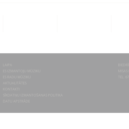
LAIPA
BIEDRĪ
ES IZMANTOJU MŪZIKU
MISAS 
ES RADU MŪZIKU
TEL. 6
AKTUALITĀTES
KONTAKTI
SĪKDATŅU IZMANTOŠANAS POLITIKA
DATU APSTRĀDE