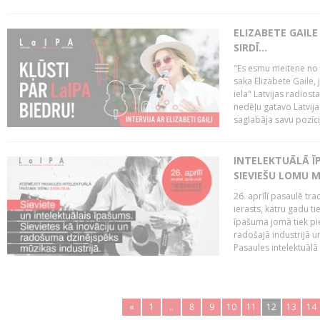
ELIZABETE GAILE
SIRDĪ...
"Es esmu meitene no Rī
saka Elizabete Gaile,
iela" Latvijas radios
nedēļu gatavo Latvija
saglabāja savu pozīci
INTELEKTUĀLĀ ĪP
SIEVIEŠU LOMU M
26. aprīlī pasaulē tra
ierasts, katru gadu t
īpašuma jomā tiek pi
radošajā industrijā 
Pasaules intelektuālā
«
1
..
8
9
10
11
12
13
14