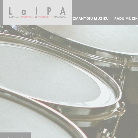
IZMANTOJU MŪZIKU
RADU MŪZIK