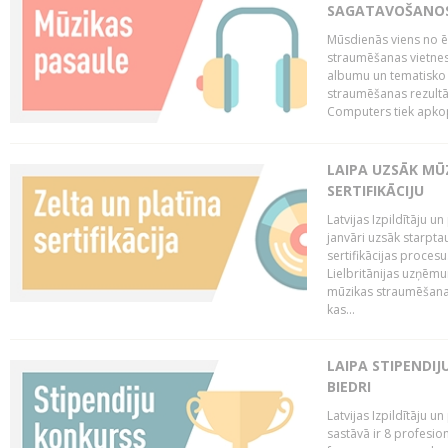
SAGATAVOŠANOS 
Mūsdienās viens no ē
straumēšanas vietnes
albumu un tematisko 
straumēšanas rezultā
Computers tiek apkopo
LAIPA UZSĀK MŪ
SERTIFIKĀCIJU
Latvijas Izpildītāju 
janvāri uzsāk starptau
sertifikācijas procesu
Lielbritānijas uzņēm
mūzikas straumēšanas 
kas...
LAIPA STIPENDI
BIEDRI
Latvijas Izpildītāju 
sastāvā ir 8 profesion