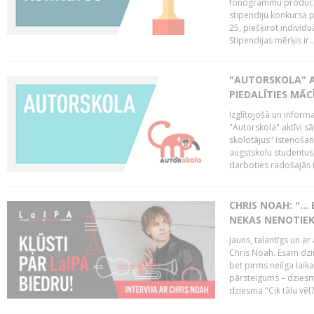
fonogrammu producent
stipendiju konkursa p
25, piešķirot individ
Stipendijas mērķis ir..
"AUTORSKOLA" A
PIEDALĪTIES MĀ
Izglītojošā un inform
"Autorskola" aktīvi 
skolotājus" īstenoša
augstskolu studentus
darboties radošajās in
CHRIS NOAH: "… 
NEKAS NENOTIEK
Jauns, talantīgs un ar
Chris Noah. Esam dzi
bet pirms neilga laik
pārsteigums – dziesm
dziesma "Cik tālu vēl?