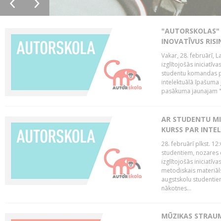
"AUTORSKOLAS" 
INOVATĪVUS RIS
Vakar, 28. februārī, 
izglītojošās iniciatīv
studentu komandas pr
intelektuālā īpašuma 
pasākuma jaunajam "
AR STUDENTU MI
KURSS PAR INTE
28. februārī plkst. 12
studentiem, nozares 
izglītojošās iniciatīv
metodiskais materiāl
augstskolu studentie
nākotnes...
MŪZIKAS STRAUM