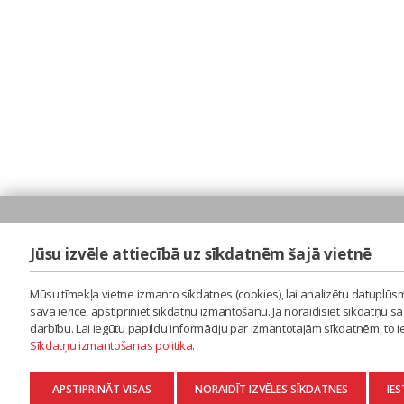
Jūsu izvēle attiecībā uz sīkdatnēm šajā vietnē
Mūsu tīmekļa vietne izmanto sīkdatnes (cookies), lai analizētu datuplūsm
savā ierīcē, apstipriniet sīkdatņu izmantošanu. Ja noraidīsiet sīkdatņu 
darbību. Lai iegūtu papildu informāciju par izmantotajām sīkdatnēm, to 
Sīkdatņu izmantošanas politika
.
APSTIPRINĀT VISAS
NORAIDĪT IZVĒLES SĪKDATNES
IES