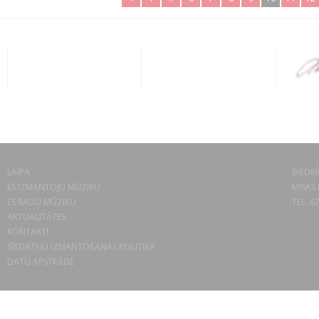
LAIPA
BIEDRĪ
ES IZMANTOJU MŪZIKU
MISAS 
ES RADU MŪZIKU
TEL. 6
AKTUALITĀTES
KONTAKTI
SĪKDATŅU IZMANTOŠANAS POLITIKA
DATU APSTRĀDE