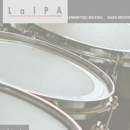
IZMANTOJU MŪZIKU
RADU MŪZIK