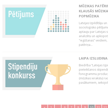
MŪZIKAS PATĒRIŅ
KLAUSĀS MŪZIKA
POPMŪZIKA
Latvijas Izpildītāju 
socioloģisko pētījumu
aptauju par Latvijas
analizētu un apkopot
"iegūšanas" veidiem, 
patēriņa...
LAIPA IZSLUDINA
Biedrība “Latvijas Izp
pieteikšanos stipendi
fonogrammu producen
(mūzikas ierakstu) r
pasākumiem, sekojošu
«
1
..
6
7
8
9
10
11
12