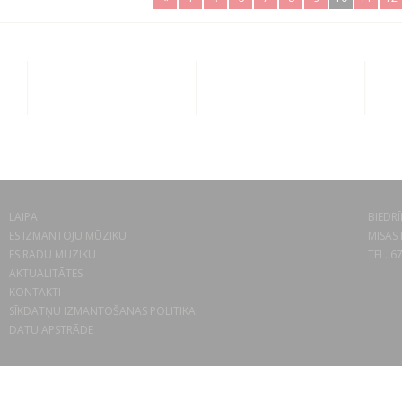
LAIPA
BIEDRĪ
ES IZMANTOJU MŪZIKU
MISAS 
ES RADU MŪZIKU
TEL. 6
AKTUALITĀTES
KONTAKTI
SĪKDATŅU IZMANTOŠANAS POLITIKA
DATU APSTRĀDE