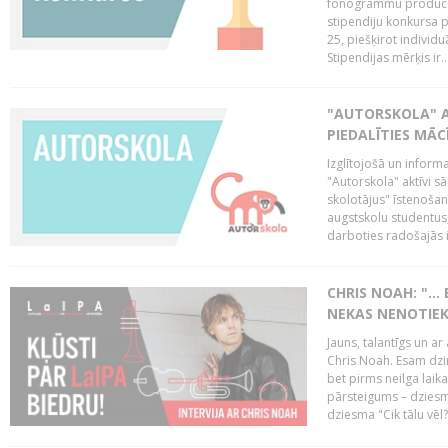
fonogrammu producent
stipendiju konkursa p
25, piešķirot individ
Stipendijas mērķis ir..
"AUTORSKOLA" A
PIEDALĪTIES MĀ
Izglītojošā un inform
"Autorskola" aktīvi 
skolotājus" īstenoša
augstskolu studentus
darboties radošajās in
CHRIS NOAH: "… 
NEKAS NENOTIEK
Jauns, talantīgs un ar
Chris Noah. Esam dzi
bet pirms neilga laik
pārsteigums – dziesm
dziesma "Cik tālu vēl?