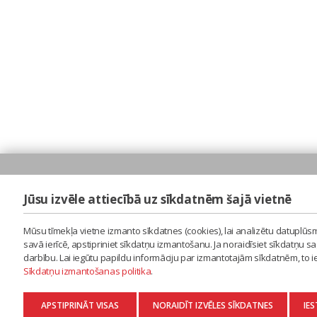
Jūsu izvēle attiecībā uz sīkdatnēm šajā vietnē
Mūsu tīmekļa vietne izmanto sīkdatnes (cookies), lai analizētu datuplūsm
savā ierīcē, apstipriniet sīkdatņu izmantošanu. Ja noraidīsiet sīkdatņu 
darbību. Lai iegūtu papildu informāciju par izmantotajām sīkdatnēm, to 
Sīkdatņu izmantošanas politika
.
APSTIPRINĀT VISAS
NORAIDĪT IZVĒLES SĪKDATNES
IES