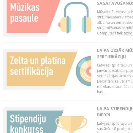
SAGATAVOŠANOS 
Mūsdienās viens no ē
straumēšanas vietnes
albumu un tematisko 
straumēšanas rezultā
Computers tiek apkopo
LAIPA UZSĀK MŪ
SERTIFIKĀCIJU
Latvijas Izpildītāju 
janvāri uzsāk starptau
sertifikācijas procesu
Lielbritānijas uzņēm
mūzikas straumēšanas 
kas...
LAIPA STIPENDI
BIEDRI
Latvijas Izpildītāju 
sastāvā ir 8 profesion