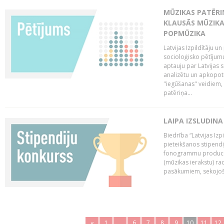
MŪZIKAS PATĒRIŅ
KLAUSĀS MŪZIKA
POPMŪZIKA
Latvijas Izpildītāju 
socioloģisko pētījumu
aptauju par Latvijas
analizētu un apkopot
"iegūšanas" veidiem, 
patēriņa...
LAIPA IZSLUDINA
Biedrība “Latvijas Izp
pieteikšanos stipendi
fonogrammu producen
(mūzikas ierakstu) r
pasākumiem, sekojošu
«
1
..
6
7
8
9
10
11
12