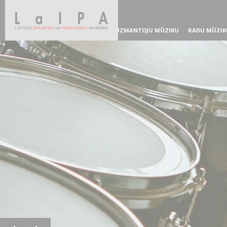
IZMANTOJU MŪZIKU
RADU MŪZIK