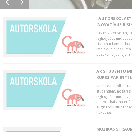
"AUTORSKOLAS" 
INOVATĪVUS RIS
Vakar, 28. februārī, 
izglītojošās iniciatīv
studentu komandas pr
intelektuālā īpašuma 
pasākuma jaunajam "
AR STUDENTU MI
KURSS PAR INTE
28. februārī plkst. 12
studentiem, nozares 
izglītojošās iniciatīv
metodiskais materiāl
augstskolu studentie
nākotnes...
MŪZIKAS STRAUM