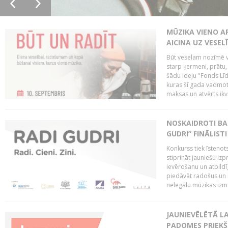
MŪZIKA VIENO A
AICINA UZ VESEL
Būt veselam nozīmē va
starp ķermeni, prātu
šādu ideju "Fonds Līd
kuras šī gada vadmotī
maksas un atvērts ikv
NOSKAIDROTI BA
GUDRI” FINĀLISTI
Konkurss tiek īstenots
stiprināt jauniešu izp
ievērošanu un atbildīgu
piedāvāt radošus un i
nelegālu mūzikas izm
JAUNIEVĒLĒTĀ LA
PADOMES PRIEKŠ