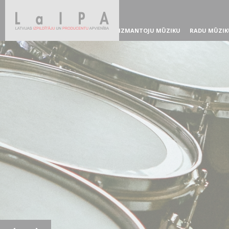
IZMANTOJU MŪZIKU
RADU MŪZIK