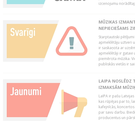
izcenojumu norādītaj
MŪZIKAS IZMAN
NEPIECIEŠAMS Z
Starptautiski pētījum
apmeklētāju uztveri 
ir saskaņota ar uzņēm
apmeklētāji ir gatavi 
piemērota mūzika. Vi
publiskās vietās ir sais
LAIPA NOSLĒDZ 
IZMAKSĀM MŪZIĶ
LaIPA ir pašu Latvija
kas rūpējas par to, lai
kafejnīcās, koncertos
par savu darbu. Biedr
producentus un pārstā