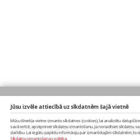
Jūsu izvēle attiecībā uz sīkdatnēm šajā vietnē
Mūsu tīmekļa vietne izmanto sīkdatnes (cookies), lai analizētu datuplūsm
savā ierīcē, apstipriniet sīkdatņu izmantošanu. Ja noraidīsiet sīkdatņu 
darbību. Lai iegūtu papildu informāciju par izmantotajām sīkdatnēm, to 
Sīkdatņu izmantošanas politika
.