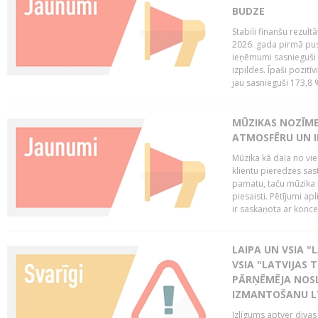
BUDZE
Stabili finanšu rezul
2026. gada pirmā pus
ieņēmumi sasnieguši 
izpildes. Īpaši pozitī
jau sasnieguši 173,8 
MŪZIKAS NOZĪME
ATMOSFĒRU UN I
Mūzika kā daļa no vie
klientu pieredzes sas
pamatu, taču mūzika i
piesaisti. Pētījumi a
ir saskaņota ar koncept
LAIPA UN VSIA "L
VSIA "LATVIJAS T
PĀRŅĒMĒJA NOSL
IZMANTOŠANU 
Izlīgums aptver divas