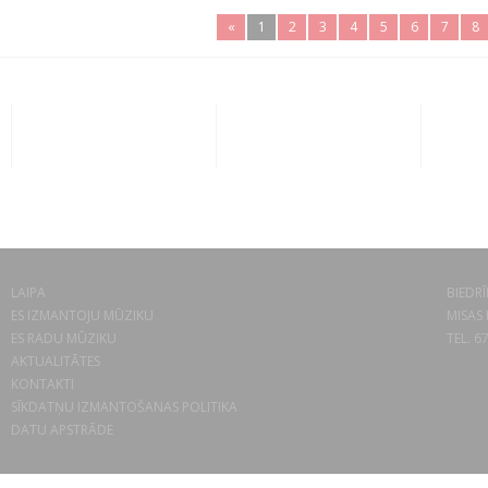
«
1
2
3
4
5
6
7
8
LAIPA
BIEDRĪ
ES IZMANTOJU MŪZIKU
MISAS 
ES RADU MŪZIKU
TEL. 6
AKTUALITĀTES
KONTAKTI
SĪKDATŅU IZMANTOŠANAS POLITIKA
DATU APSTRĀDE