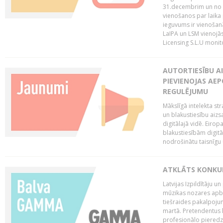
31.decembrim un no 2
vienošanos par laika
ieguvums ir vienošan
LaIPA un LSM vienojā
Licensing S.L.U monito
AUTORTIESĪBU AI
PIEVIENOJAS AEP
REGULĒJUMU
Mākslīgā intelekta str
un blakustiesību aizs
digitālajā vidē. Eirop
blakustiesībām digitāl
nodrošinātu taisnīgu
ATKLĀTS KONKU
Latvijas Izpildītāju 
mūzikas nozares apb
tiešraides pakalpoj
martā. Pretendentus l
profesionālo pieredzi