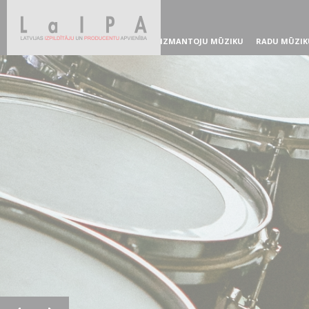
IZMANTOJU MŪZIKU
RADU MŪZIK