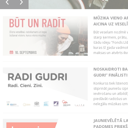
MŪZIKA VIENO A
AICINA UZ VESEL
Būt veselam nozīmē va
starp ķermeni, prātu
šādu ideju "Fonds Līd
kuras šī gada vadmotī
maksas un atvērts ikv
NOSKAIDROTI BA
GUDRI” FINĀLISTI
Konkurss tiek īstenots
stiprināt jauniešu izp
ievērošanu un atbildīgu
piedāvāt radošus un i
nelegālu mūzikas izm
JAUNIEVĒLĒTĀ LA
PADOMES PRIEKŠ