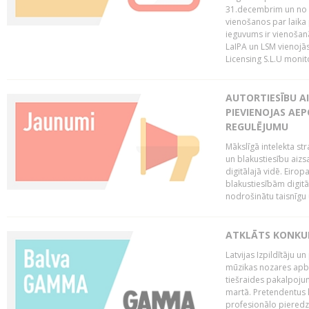
31.decembrim un no 2
vienošanos par laika
ieguvums ir vienošan
LaIPA un LSM vienojā
Licensing S.L.U monito
AUTORTIESĪBU AI
PIEVIENOJAS AEP
REGULĒJUMU
Mākslīgā intelekta str
un blakustiesību aizs
digitālajā vidē. Eirop
blakustiesībām digitāl
nodrošinātu taisnīgu
ATKLĀTS KONKU
Latvijas Izpildītāju 
mūzikas nozares apb
tiešraides pakalpoj
martā. Pretendentus l
profesionālo pieredzi