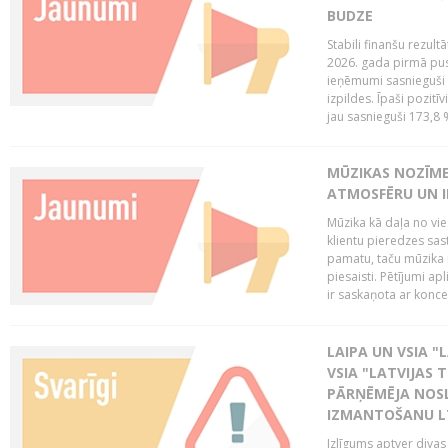
BUDZE
Stabili finanšu rezul
2026. gada pirmā pus
ieņēmumi sasnieguši 
izpildes. Īpaši pozitī
jau sasnieguši 173,8 
MŪZIKAS NOZĪME
ATMOSFĒRU UN I
Mūzika kā daļa no vie
klientu pieredzes sas
pamatu, taču mūzika i
piesaisti. Pētījumi a
ir saskaņota ar koncept
LAIPA UN VSIA "L
VSIA "LATVIJAS T
PĀRŅĒMĒJA NOSL
IZMANTOŠANU 
Izlīgums aptver divas