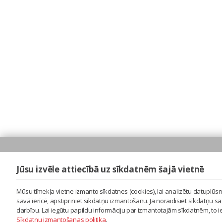
Jūsu izvēle attiecībā uz sīkdatnēm šajā vietnē
Mūsu tīmekļa vietne izmanto sīkdatnes (cookies), lai analizētu datuplūsm
savā ierīcē, apstipriniet sīkdatņu izmantošanu. Ja noraidīsiet sīkdatņu 
darbību. Lai iegūtu papildu informāciju par izmantotajām sīkdatnēm, to 
Sīkdatņu izmantošanas politika
.