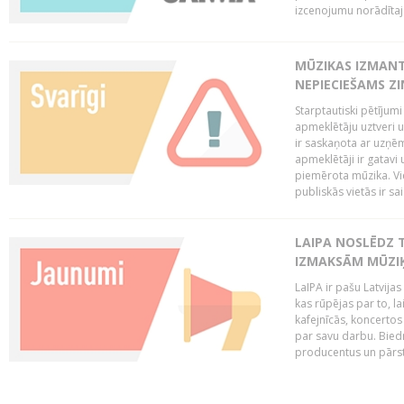
izcenojumu norādītaj
MŪZIKAS IZMAN
NEPIECIEŠAMS Z
Starptautiski pētījum
apmeklētāju uztveri 
ir saskaņota ar uzņēm
apmeklētāji ir gatavi 
piemērota mūzika. Vi
publiskās vietās ir sais
LAIPA NOSLĒDZ 
IZMAKSĀM MŪZIĶ
LaIPA ir pašu Latvija
kas rūpējas par to, lai
kafejnīcās, koncertos
par savu darbu. Biedr
producentus un pārstā