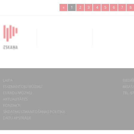
«
1
2
3
4
5
6
7
8
LAIPA
BIEDRĪ
ES IZMANTOJU MŪZIKU
MISAS 
ES RADU MŪZIKU
TEL. 6
AKTUALITĀTES
KONTAKTI
SĪKDATŅU IZMANTOŠANAS POLITIKA
DATU APSTRĀDE