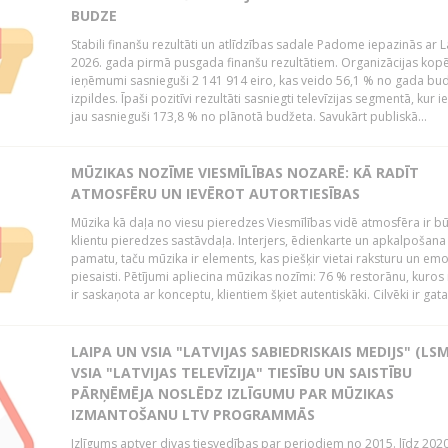
BUDZE
Stabili finanšu rezultāti un atlīdzības sadale Padome iepazinās ar 
2026. gada pirmā pusgada finanšu rezultātiem. Organizācijas kopē
ieņēmumi sasnieguši 2 141 914 eiro, kas veido 56,1 % no gada bu
izpildes. Īpaši pozitīvi rezultāti sasniegti televīzijas segmentā, kur
jau sasnieguši 173,8 % no plānotā budžeta. Savukārt publiskā...
MŪZIKAS NOZĪME VIESMĪLĪBAS NOZARĒ: KĀ RADĪT
ATMOSFĒRU UN IEVĒROT AUTORTIESĪBAS
Mūzika kā daļa no viesu pieredzes Viesmīlības vidē atmosfēra ir bū
klientu pieredzes sastāvdaļa. Interjers, ēdienkarte un apkalpošana
pamatu, taču mūzika ir elements, kas piešķir vietai raksturu un em
piesaisti. Pētījumi apliecina mūzikas nozīmi: 76 % restorānu, kuros
ir saskaņota ar konceptu, klientiem šķiet autentiskāki. Cilvēki ir gatav
LAIPA UN VSIA "LATVIJAS SABIEDRISKAIS MEDIJS" (LSM
VSIA "LATVIJAS TELEVĪZIJA" TIESĪBU UN SAISTĪBU
PĀRŅĒMĒJA NOSLĒDZ IZLĪGUMU PAR MŪZIKAS
IZMANTOŠANU LTV PROGRAMMĀS
Izlīgums aptver divas tiesvedības par periodiem no 2015. līdz 202