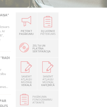
KAŅA"
dzsvars
. Ar
PIETEIKT
DJ LICENCE
PASĀKUMU
PIETEIKUMS
t",
z
ZELTA UN
PLATĪNA
SERTIFIKĀCIJA
“RADI
ir
esību
SAŅEMT
SAŅEMT
i
ATĻAUJU
ATĻAUJU
MŪZIKAI
MŪZIKAI
VEIKALĀ
KAFEJNĪCĀ
nas...
PASĀKUMA
FONOGRAMMU
 PAR
ATSKAITE
OLFS