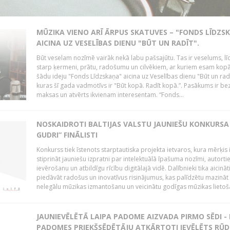
MŪZIKA VIENO ARĪ ĀRPUS SKATUVES – "FONDS LĪDZS
AICINA UZ VESELĪBAS DIENU "BŪT UN RADĪT".
Būt veselam nozīmē vairāk nekā labu pašsajūtu. Tas ir veselums, lī
starp ķermeni, prātu, radošumu un cilvēkiem, ar kuriem esam kopā
šādu ideju "Fonds Līdzskaņa" aicina uz Veselības dienu "Būt un radī
kuras šī gada vadmotīvs ir "Būt kopā. Radīt kopā.”. Pasākums ir be
maksas un atvērts ikvienam interesentam. “Fonds...
NOSKAIDROTI BALTIJAS VALSTU JAUNIEŠU KONKURSA 
GUDRI” FINĀLISTI
Konkurss tiek īstenots starptautiska projekta ietvaros, kura mērķis 
stiprināt jauniešu izpratni par intelektuālā īpašuma nozīmi, autorti
ievērošanu un atbildīgu rīcību digitālajā vidē. Dalībnieki tika aicināt
piedāvāt radošus un inovatīvus risinājumus, kas palīdzētu mazināt
nelegālu mūzikas izmantošanu un veicinātu godīgas mūzikas lietoša
JAUNIEVĒLĒTĀ LAIPA PADOME AIZVADA PIRMO SĒDI -
PADOMES PRIEKŠSĒDĒTĀJU ATKĀRTOTI IEVĒLĒTS RŪD