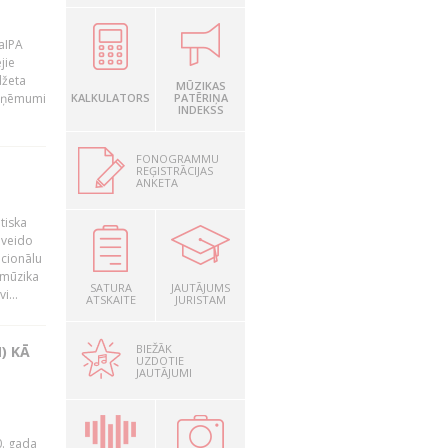
LaIPA
jie
džeta
MŪZIKAS
 ieņēmumi
KALKULATORS
PATĒRIŅA
INDEKSS
FONOGRAMMU
REĢISTRĀCIJAS
ANKETA
tiska
 veido
ocionālu
 mūzika
SATURA
JAUTĀJUMS
i...
ATSKAITE
JURISTAM
BIEŽĀK
) KĀ
UZDOTIE
JAUTĀJUMI
0. gada