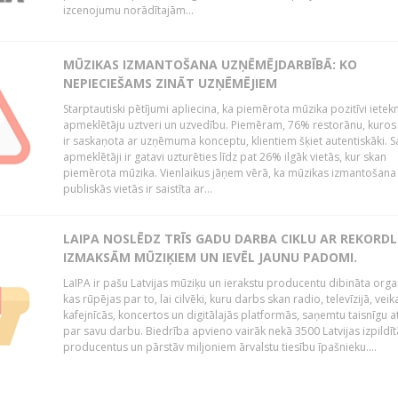
izcenojumu norādītajām...
MŪZIKAS IZMANTOŠANA UZŅĒMĒJDARBĪBĀ: KO
NEPIECIEŠAMS ZINĀT UZŅĒMĒJIEM
Starptautiski pētījumi apliecina, ka piemērota mūzika pozitīvi iete
apmeklētāju uztveri un uzvedību. Piemēram, 76% restorānu, kuros
ir saskaņota ar uzņēmuma konceptu, klientiem šķiet autentiskāki. S
apmeklētāji ir gatavi uzturēties līdz pat 26% ilgāk vietās, kur skan
piemērota mūzika. Vienlaikus jāņem vērā, ka mūzikas izmantošana
publiskās vietās ir saistīta ar...
LAIPA NOSLĒDZ TRĪS GADU DARBA CIKLU AR REKORD
IZMAKSĀM MŪZIĶIEM UN IEVĒL JAUNU PADOMI.
LaIPA ir pašu Latvijas mūziķu un ierakstu producentu dibināta organ
kas rūpējas par to, lai cilvēki, kuru darbs skan radio, televīzijā, veik
kafejnīcās, koncertos un digitālajās platformās, saņemtu taisnīgu a
par savu darbu. Biedrība apvieno vairāk nekā 3500 Latvijas izpildīt
producentus un pārstāv miljoniem ārvalstu tiesību īpašnieku....