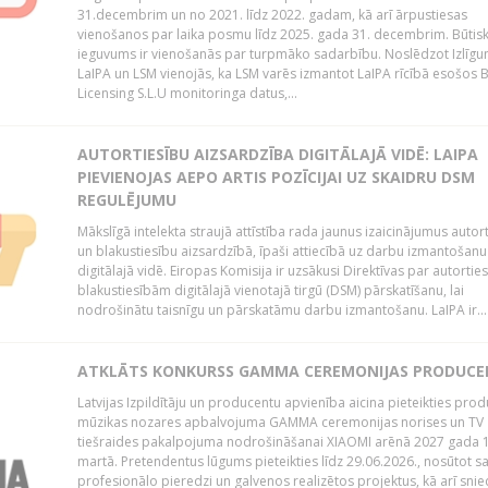
31.decembrim un no 2021. līdz 2022. gadam, kā arī ārpustiesas
vienošanos par laika posmu līdz 2025. gada 31. decembrim. Būtis
ieguvums ir vienošanās par turpmāko sadarbību. Noslēdzot Izlīgu
LaIPA un LSM vienojās, ka LSM varēs izmantot LaIPA rīcībā esošos
Licensing S.L.U monitoringa datus,...
AUTORTIESĪBU AIZSARDZĪBA DIGITĀLAJĀ VIDĒ: LAIPA
PIEVIENOJAS AEPO ARTIS POZĪCIJAI UZ SKAIDRU DSM
REGULĒJUMU
Mākslīgā intelekta straujā attīstība rada jaunus izaicinājumus autor
un blakustiesību aizsardzībā, īpaši attiecībā uz darbu izmantošanu
digitālajā vidē. Eiropas Komisija ir uzsākusi Direktīvas par autorti
blakustiesībām digitālajā vienotajā tirgū (DSM) pārskatīšanu, lai
nodrošinātu taisnīgu un pārskatāmu darbu izmantošanu. LaIPA ir...
ATKLĀTS KONKURSS GAMMA CEREMONIJAS PRODUC
Latvijas Izpildītāju un producentu apvienība aicina pieteikties pro
mūzikas nozares apbalvojuma GAMMA ceremonijas norises un TV
tiešraides pakalpojuma nodrošināšanai XIAOMI arēnā 2027 gada 1
martā. Pretendentus lūgums pieteikties līdz 29.06.2026., nosūtot s
profesionālo pieredzi un galvenos realizētos projektus, kā arī sni