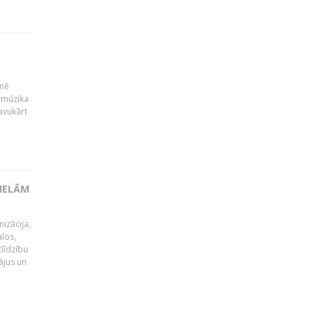
kmē
 mūzika
avukārt
LIELĀM
izācija,
alos,
tlīdzību
ājus un