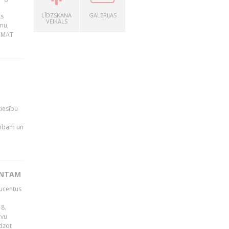
LĪDZSKAŅA
GALERIJAS
ks
VEIKALS
mu,
 BMAT
tiesību
esībām un
ENTAM
ducentus
8.
avu
edzot