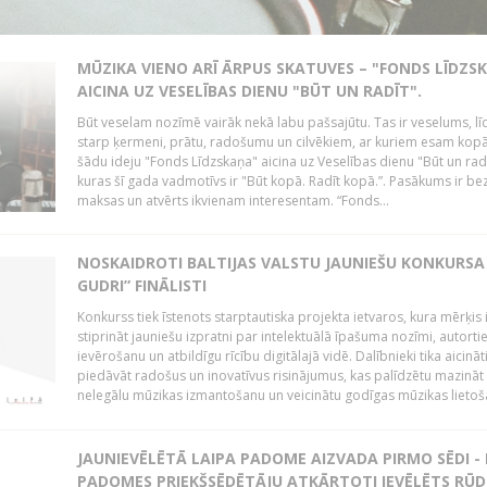
MŪZIKA VIENO ARĪ ĀRPUS SKATUVES – "FONDS LĪDZS
AICINA UZ VESELĪBAS DIENU "BŪT UN RADĪT".
Būt veselam nozīmē vairāk nekā labu pašsajūtu. Tas ir veselums, lī
starp ķermeni, prātu, radošumu un cilvēkiem, ar kuriem esam kopā
šādu ideju "Fonds Līdzskaņa" aicina uz Veselības dienu "Būt un radī
kuras šī gada vadmotīvs ir "Būt kopā. Radīt kopā.”. Pasākums ir be
maksas un atvērts ikvienam interesentam. “Fonds...
NOSKAIDROTI BALTIJAS VALSTU JAUNIEŠU KONKURSA 
GUDRI” FINĀLISTI
Konkurss tiek īstenots starptautiska projekta ietvaros, kura mērķis 
stiprināt jauniešu izpratni par intelektuālā īpašuma nozīmi, autorti
ievērošanu un atbildīgu rīcību digitālajā vidē. Dalībnieki tika aicināt
piedāvāt radošus un inovatīvus risinājumus, kas palīdzētu mazināt
nelegālu mūzikas izmantošanu un veicinātu godīgas mūzikas lietoša
JAUNIEVĒLĒTĀ LAIPA PADOME AIZVADA PIRMO SĒDI -
PADOMES PRIEKŠSĒDĒTĀJU ATKĀRTOTI IEVĒLĒTS RŪD