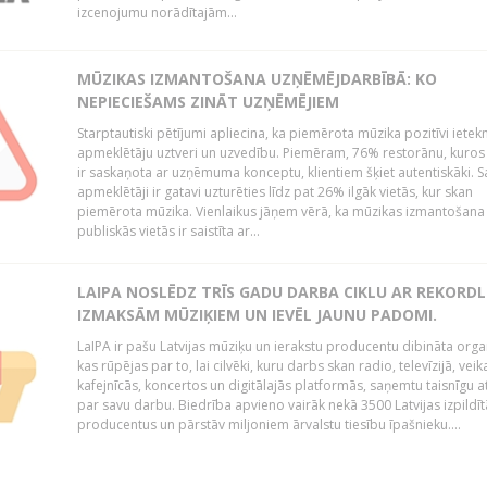
izcenojumu norādītajām...
MŪZIKAS IZMANTOŠANA UZŅĒMĒJDARBĪBĀ: KO
NEPIECIEŠAMS ZINĀT UZŅĒMĒJIEM
Starptautiski pētījumi apliecina, ka piemērota mūzika pozitīvi iete
apmeklētāju uztveri un uzvedību. Piemēram, 76% restorānu, kuros
ir saskaņota ar uzņēmuma konceptu, klientiem šķiet autentiskāki. S
apmeklētāji ir gatavi uzturēties līdz pat 26% ilgāk vietās, kur skan
piemērota mūzika. Vienlaikus jāņem vērā, ka mūzikas izmantošana
publiskās vietās ir saistīta ar...
LAIPA NOSLĒDZ TRĪS GADU DARBA CIKLU AR REKORD
IZMAKSĀM MŪZIĶIEM UN IEVĒL JAUNU PADOMI.
LaIPA ir pašu Latvijas mūziķu un ierakstu producentu dibināta organ
kas rūpējas par to, lai cilvēki, kuru darbs skan radio, televīzijā, veik
kafejnīcās, koncertos un digitālajās platformās, saņemtu taisnīgu a
par savu darbu. Biedrība apvieno vairāk nekā 3500 Latvijas izpildīt
producentus un pārstāv miljoniem ārvalstu tiesību īpašnieku....