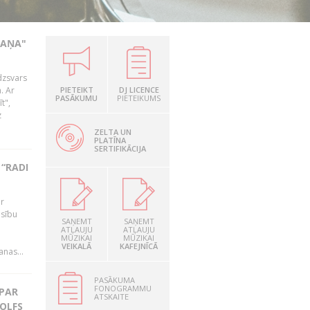
KAŅA"
dzsvars
. Ar
PIETEIKT
DJ LICENCE
PASĀKUMU
PIETEIKUMS
t",
z
ZELTA UN
PLATĪNA
SERTIFIKĀCIJA
“RADI
ir
esību
SAŅEMT
SAŅEMT
i
ATĻAUJU
ATĻAUJU
MŪZIKAI
MŪZIKAI
VEIKALĀ
KAFEJNĪCĀ
nas...
PASĀKUMA
FONOGRAMMU
 PAR
ATSKAITE
OLFS