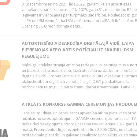
31.decembrim un no 2021. līdz 2022. gadam, kā arī ārpustiesas
vienošanos par laika posmu līdz 2025. gada 31. decembrim. Būtis
ieguvums ir vienošanās par turpmāko sadarbību. Noslēdzot Izlīgu
LaIPA un LSM vienojās, ka LSM varēs izmantot LaIPA rīcībā esošos
Licensing S.L.U monitoringa datus,...
AUTORTIESĪBU AIZSARDZĪBA DIGITĀLAJĀ VIDĒ: LAIPA
PIEVIENOJAS AEPO ARTIS POZĪCIJAI UZ SKAIDRU DSM
REGULĒJUMU
Mākslīgā intelekta straujā attīstība rada jaunus izaicinājumus autor
un blakustiesību aizsardzībā, īpaši attiecībā uz darbu izmantošanu
digitālajā vidē. Eiropas Komisija ir uzsākusi Direktīvas par autorti
blakustiesībām digitālajā vienotajā tirgū (DSM) pārskatīšanu, lai
nodrošinātu taisnīgu un pārskatāmu darbu izmantošanu. LaIPA ir...
ATKLĀTS KONKURSS GAMMA CEREMONIJAS PRODUC
Latvijas Izpildītāju un producentu apvienība aicina pieteikties pro
mūzikas nozares apbalvojuma GAMMA ceremonijas norises un TV
tiešraides pakalpojuma nodrošināšanai XIAOMI arēnā 2027 gada 1
martā. Pretendentus lūgums pieteikties līdz 29.06.2026., nosūtot s
profesionālo pieredzi un galvenos realizētos projektus, kā arī sni