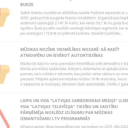
BUDZE
Stabili finanšu rezultāti un atlīdzības sadale Padome iepazinās ar 
2026. gada pirmā pusgada finanšu rezultātiem. Organizācijas kopē
ieņēmumi sasnieguši 2 141 914 eiro, kas veido 56,1 % no gada bu
izpildes. Īpaši pozitīvi rezultāti sasniegti televīzijas segmentā, kur
jau sasnieguši 173,8 % no plānotā budžeta. Savukārt publiskā...
MŪZIKAS NOZĪME VIESMĪLĪBAS NOZARĒ: KĀ RADĪT
ATMOSFĒRU UN IEVĒROT AUTORTIESĪBAS
Mūzika kā daļa no viesu pieredzes Viesmīlības vidē atmosfēra ir bū
klientu pieredzes sastāvdaļa. Interjers, ēdienkarte un apkalpošana
pamatu, taču mūzika ir elements, kas piešķir vietai raksturu un em
piesaisti. Pētījumi apliecina mūzikas nozīmi: 76 % restorānu, kuros
ir saskaņota ar konceptu, klientiem šķiet autentiskāki. Cilvēki ir gatav
LAIPA UN VSIA "LATVIJAS SABIEDRISKAIS MEDIJS" (LSM
VSIA "LATVIJAS TELEVĪZIJA" TIESĪBU UN SAISTĪBU
PĀRŅĒMĒJA NOSLĒDZ IZLĪGUMU PAR MŪZIKAS
IZMANTOŠANU LTV PROGRAMMĀS
Izlīgums aptver divas tiesvedības par periodiem no 2015. līdz 202