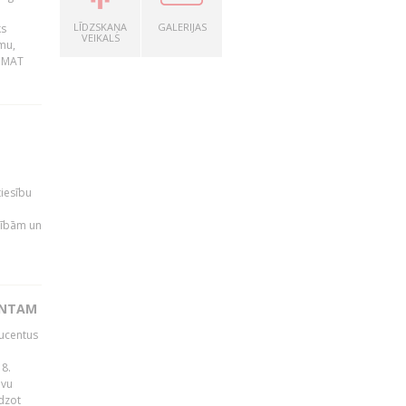
LĪDZSKAŅA
GALERIJAS
ks
VEIKALS
mu,
 BMAT
tiesību
esībām un
ENTAM
ducentus
8.
avu
edzot