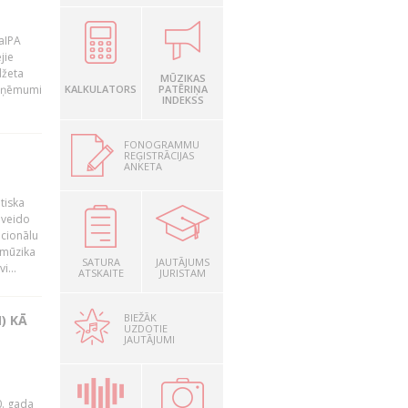
LaIPA
jie
džeta
MŪZIKAS
 ieņēmumi
KALKULATORS
PATĒRIŅA
INDEKSS
FONOGRAMMU
REĢISTRĀCIJAS
ANKETA
tiska
 veido
ocionālu
 mūzika
SATURA
JAUTĀJUMS
i...
ATSKAITE
JURISTAM
BIEŽĀK
) KĀ
UZDOTIE
JAUTĀJUMI
0. gada