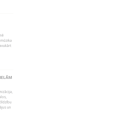
kmē
 mūzika
avukārt
LIELĀM
izācija,
alos,
tlīdzību
ājus un