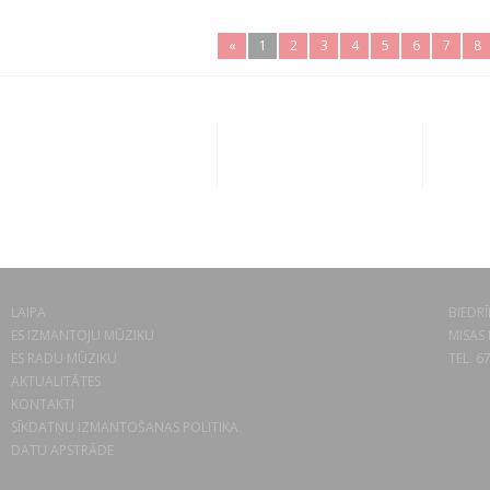
«
1
2
3
4
5
6
7
8
LAIPA
BIEDRĪ
ES IZMANTOJU MŪZIKU
MISAS 
ES RADU MŪZIKU
TEL. 6
AKTUALITĀTES
KONTAKTI
SĪKDATŅU IZMANTOŠANAS POLITIKA
DATU APSTRĀDE