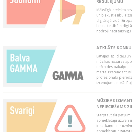
REGULĒJUMU
Mākslīgā intelekta str
un blakustiesību aizs
digitālajā vidē. Eirop
blakustiesībām digitāl
nodrošinātu taisnīgu
ATKLĀTS KONKU
Latvijas Izpildītāju 
mūzikas nozares apb
tiešraides pakalpoj
martā. Pretendentus l
profesionālo pieredzi
izcenojumu norādītaj
MŪZIKAS IZMAN
NEPIECIEŠAMS Z
Starptautiski pētījum
apmeklētāju uztveri 
ir saskaņota ar uzņēm
apmeklētāji ir gatavi 