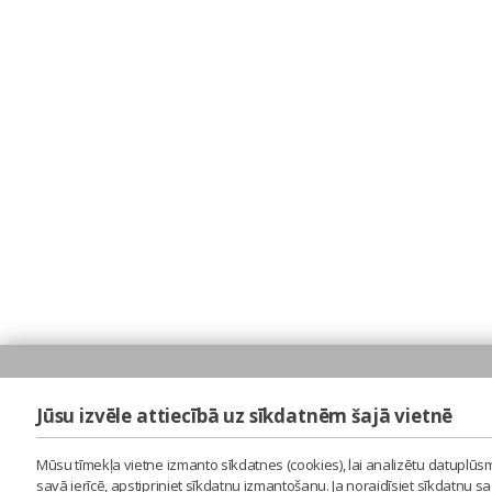
Jūsu izvēle attiecībā uz sīkdatnēm šajā vietnē
Mūsu tīmekļa vietne izmanto sīkdatnes (cookies), lai analizētu datuplūsm
savā ierīcē, apstipriniet sīkdatņu izmantošanu. Ja noraidīsiet sīkdatņu 