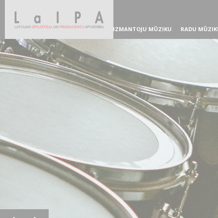
IZMANTOJU MŪZIKU
RADU MŪZIK