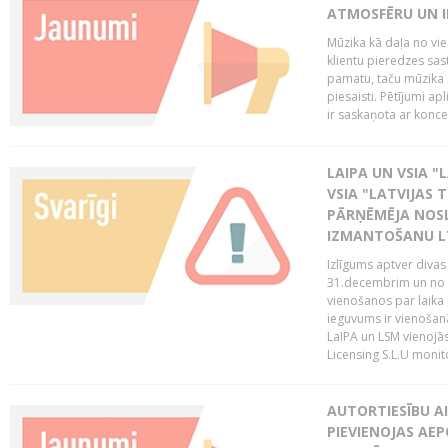
ATMOSFĒRU UN I
Mūzika kā daļa no vie
klientu pieredzes sas
pamatu, taču mūzika i
piesaisti. Pētījumi a
ir saskaņota ar koncept
LAIPA UN VSIA "L
VSIA "LATVIJAS T
PĀRŅĒMĒJA NOSL
IZMANTOŠANU 
Izlīgums aptver divas
31.decembrim un no 2
vienošanos par laika
ieguvums ir vienošan
LaIPA un LSM vienojā
Licensing S.L.U monito
AUTORTIESĪBU AI
PIEVIENOJAS AEP