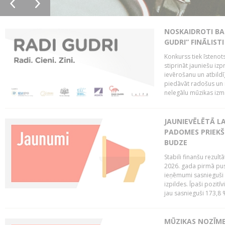
NOSKAIDROTI BA
GUDRI” FINĀLISTI
Konkurss tiek īstenots
stiprināt jauniešu izp
ievērošanu un atbildīgu
piedāvāt radošus un i
nelegālu mūzikas izm
JAUNIEVĒLĒTĀ LA
PADOMES PRIEKŠ
BUDZE
Stabili finanšu rezul
2026. gada pirmā pus
ieņēmumi sasnieguši 
izpildes. Īpaši pozitī
jau sasnieguši 173,8 
MŪZIKAS NOZĪME