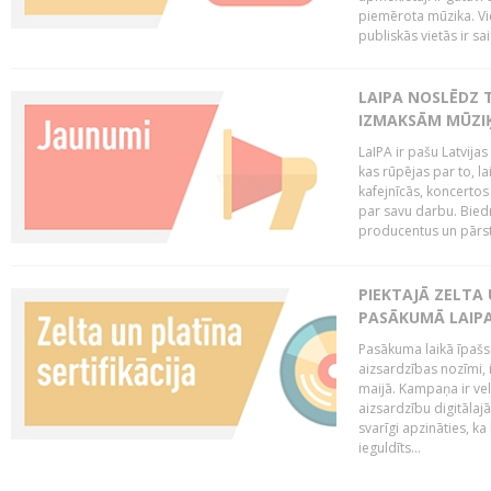
piemērota mūzika. Vi
publiskās vietās ir sais
LAIPA NOSLĒDZ 
IZMAKSĀM MŪZIĶ
LaIPA ir pašu Latvija
kas rūpējas par to, lai
kafejnīcās, koncertos
par savu darbu. Biedr
producentus un pārstā
PIEKTAJĀ ZELTA
PASĀKUMĀ LAIPA
Pasākuma laikā īpašs u
aizsardzības nozīmi,
maijā. Kampaņa ir vel
aizsardzību digitālajā
svarīgi apzināties, ka
ieguldīts...