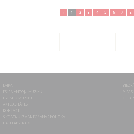
«
1
2
3
4
5
6
7
8
LAIPA
BIEDRĪ
ES IZMANTOJU MŪZIKU
MISAS 
ES RADU MŪZIKU
TEL. 6
AKTUALITĀTES
KONTAKTI
SĪKDATŅU IZMANTOŠANAS POLITIKA
DATU APSTRĀDE