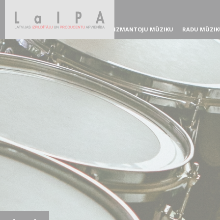
IZMANTOJU MŪZIKU
RADU MŪZIK