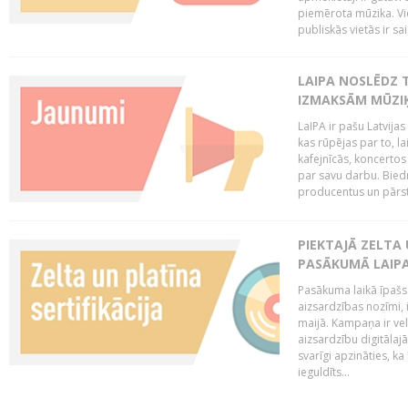
piemērota mūzika. Vi
publiskās vietās ir sais
LAIPA NOSLĒDZ 
IZMAKSĀM MŪZIĶ
LaIPA ir pašu Latvija
kas rūpējas par to, lai
kafejnīcās, koncertos
par savu darbu. Biedr
producentus un pārstā
PIEKTAJĀ ZELTA
PASĀKUMĀ LAIPA
Pasākuma laikā īpašs u
aizsardzības nozīmi,
maijā. Kampaņa ir vel
aizsardzību digitālajā
svarīgi apzināties, ka
ieguldīts...