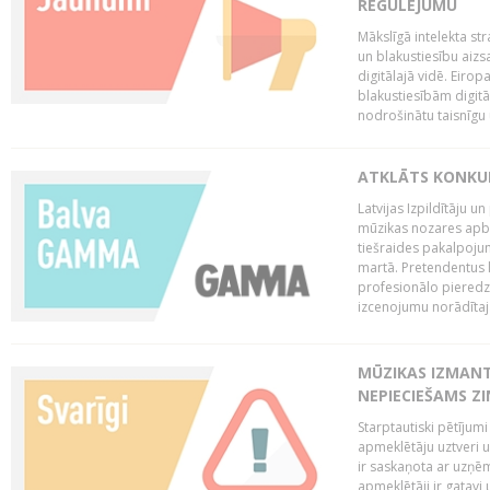
REGULĒJUMU
Mākslīgā intelekta str
un blakustiesību aizs
digitālajā vidē. Eirop
blakustiesībām digitāl
nodrošinātu taisnīgu
ATKLĀTS KONKU
Latvijas Izpildītāju 
mūzikas nozares apb
tiešraides pakalpoj
martā. Pretendentus l
profesionālo pieredzi
izcenojumu norādītaj
MŪZIKAS IZMAN
NEPIECIEŠAMS Z
Starptautiski pētījum
apmeklētāju uztveri 
ir saskaņota ar uzņēm
apmeklētāji ir gatavi 