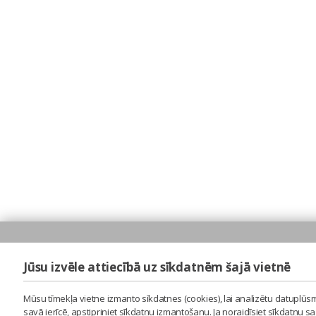
Jūsu izvēle attiecībā uz sīkdatnēm šajā vietnē
Mūsu tīmekļa vietne izmanto sīkdatnes (cookies), lai analizētu datuplūsm
savā ierīcē, apstipriniet sīkdatņu izmantošanu. Ja noraidīsiet sīkdatņu 