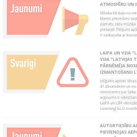
ATMOSFĒRU UN I
Mūzika kā daļa no vie
klientu pieredzes sas
pamatu, taču mūzika i
piesaisti. Pētījumi a
ir saskaņota ar koncept
LAIPA UN VSIA "L
VSIA "LATVIJAS T
PĀRŅĒMĒJA NOSL
IZMANTOŠANU 
Izlīgums aptver divas
31.decembrim un no 2
vienošanos par laika
ieguvums ir vienošan
LaIPA un LSM vienojā
Licensing S.L.U monito
AUTORTIESĪBU AI
PIEVIENOJAS AEP