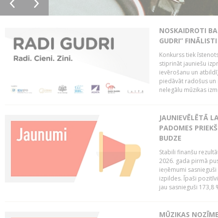
NOSKAIDROTI BA
GUDRI” FINĀLISTI
Konkurss tiek īstenots
stiprināt jauniešu izp
ievērošanu un atbildīgu
piedāvāt radošus un i
nelegālu mūzikas izm
JAUNIEVĒLĒTĀ LA
PADOMES PRIEKŠ
BUDZE
Stabili finanšu rezul
2026. gada pirmā pus
ieņēmumi sasnieguši 
izpildes. Īpaši pozitī
jau sasnieguši 173,8 
MŪZIKAS NOZĪME