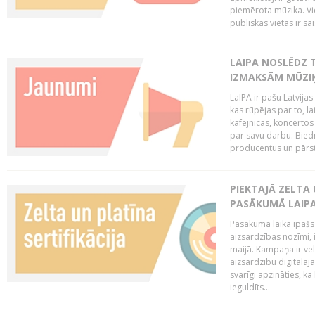
piemērota mūzika. Vi
publiskās vietās ir sais
LAIPA NOSLĒDZ 
IZMAKSĀM MŪZIĶ
LaIPA ir pašu Latvija
kas rūpējas par to, lai
kafejnīcās, koncertos
par savu darbu. Biedr
producentus un pārstā
PIEKTAJĀ ZELTA
PASĀKUMĀ LAIPA
Pasākuma laikā īpašs u
aizsardzības nozīmi,
maijā. Kampaņa ir vel
aizsardzību digitālajā
svarīgi apzināties, ka
ieguldīts...