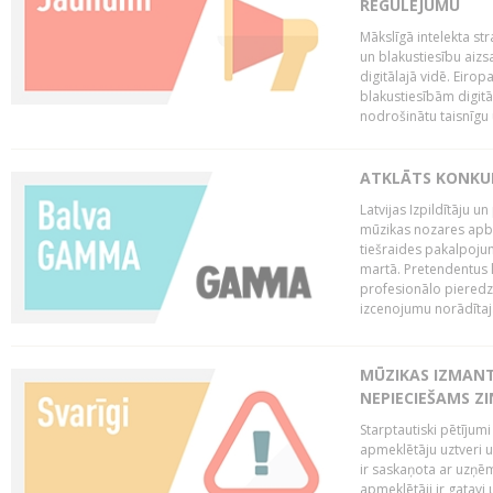
REGULĒJUMU
Mākslīgā intelekta str
un blakustiesību aizs
digitālajā vidē. Eirop
blakustiesībām digitāl
nodrošinātu taisnīgu
ATKLĀTS KONKU
Latvijas Izpildītāju 
mūzikas nozares apb
tiešraides pakalpoj
martā. Pretendentus l
profesionālo pieredzi
izcenojumu norādītaj
MŪZIKAS IZMAN
NEPIECIEŠAMS Z
Starptautiski pētījum
apmeklētāju uztveri 
ir saskaņota ar uzņēm
apmeklētāji ir gatavi 