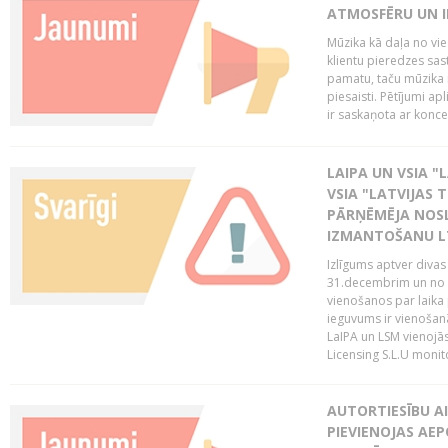
ATMOSFĒRU UN I
Mūzika kā daļa no vie
klientu pieredzes sas
pamatu, taču mūzika i
piesaisti. Pētījumi a
ir saskaņota ar koncept
LAIPA UN VSIA "L
VSIA "LATVIJAS T
PĀRŅĒMĒJA NOSL
IZMANTOŠANU 
Izlīgums aptver divas
31.decembrim un no 2
vienošanos par laika
ieguvums ir vienošan
LaIPA un LSM vienojā
Licensing S.L.U monito
AUTORTIESĪBU AI
PIEVIENOJAS AEP