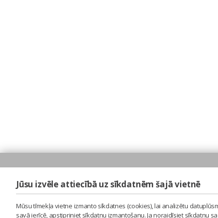
Jūsu izvēle attiecībā uz sīkdatnēm šajā vietnē
Mūsu tīmekļa vietne izmanto sīkdatnes (cookies), lai analizētu datuplūsm
savā ierīcē, apstipriniet sīkdatņu izmantošanu. Ja noraidīsiet sīkdatņu 