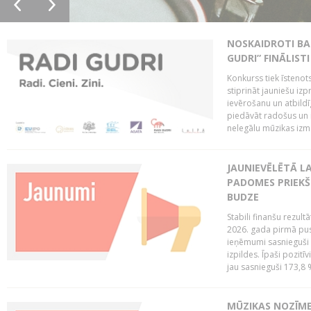
NOSKAIDROTI BA
GUDRI” FINĀLISTI
Konkurss tiek īstenots
stiprināt jauniešu izp
ievērošanu un atbildīgu
piedāvāt radošus un i
nelegālu mūzikas izm
JAUNIEVĒLĒTĀ LA
PADOMES PRIEKŠ
BUDZE
Stabili finanšu rezul
2026. gada pirmā pus
ieņēmumi sasnieguši 
izpildes. Īpaši pozitī
jau sasnieguši 173,8 
MŪZIKAS NOZĪME