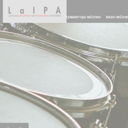
IZMANTOJU MŪZIKU
RADU MŪZIK