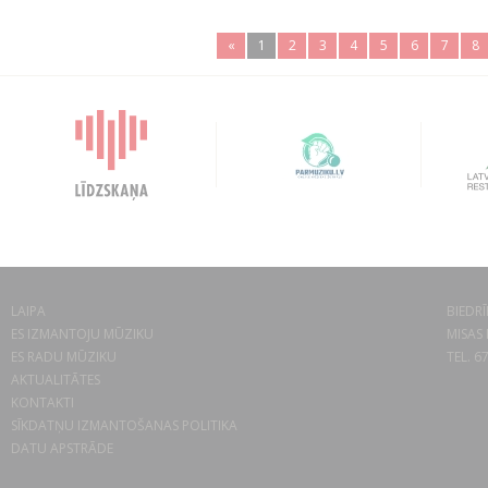
«
1
2
3
4
5
6
7
8
LAIPA
BIEDRĪ
ES IZMANTOJU MŪZIKU
MISAS 
ES RADU MŪZIKU
TEL. 6
AKTUALITĀTES
KONTAKTI
SĪKDATŅU IZMANTOŠANAS POLITIKA
DATU APSTRĀDE