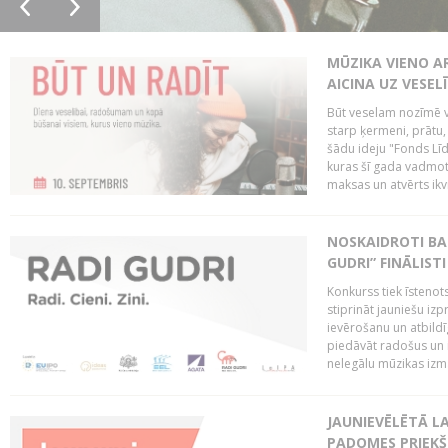
MŪZIKA VIENO A
AICINA UZ VESEL
Būt veselam nozīmē va
starp ķermeni, prātu
šādu ideju "Fonds Līd
kuras šī gada vadmotī
maksas un atvērts ikv
NOSKAIDROTI BA
GUDRI” FINĀLISTI
Konkurss tiek īstenots
stiprināt jauniešu izp
ievērošanu un atbildīgu
piedāvāt radošus un i
nelegālu mūzikas izm
JAUNIEVĒLĒTĀ LA
PADOMES PRIEKŠ