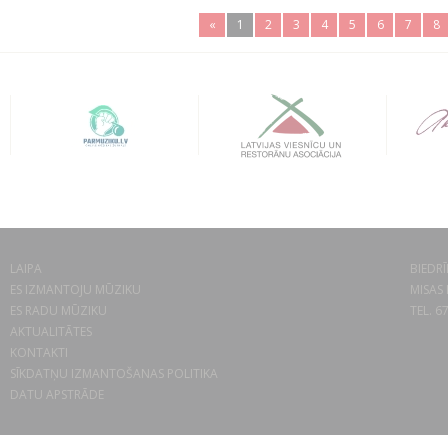
«
1
2
3
4
5
6
7
8
LAIPA
BIEDRĪ
ES IZMANTOJU MŪZIKU
MISAS 
ES RADU MŪZIKU
TEL. 6
AKTUALITĀTES
KONTAKTI
SĪKDATŅU IZMANTOŠANAS POLITIKA
DATU APSTRĀDE