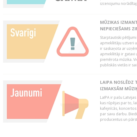
izcenojumu norādītaj
MŪZIKAS IZMAN
NEPIECIEŠAMS Z
Starptautiski pētījum
apmeklētāju uztveri 
ir saskaņota ar uzņēm
apmeklētāji ir gatavi 
piemērota mūzika. Vi
publiskās vietās ir sais
LAIPA NOSLĒDZ 
IZMAKSĀM MŪZIĶ
LaIPA ir pašu Latvija
kas rūpējas par to, lai
kafejnīcās, koncertos
par savu darbu. Biedr
producentus un pārstā