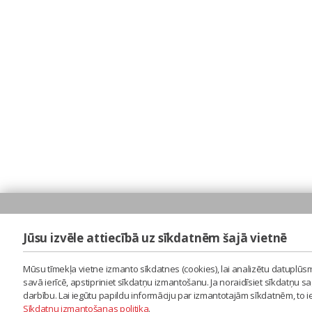
Jūsu izvēle attiecībā uz sīkdatnēm šajā vietnē
Mūsu tīmekļa vietne izmanto sīkdatnes (cookies), lai analizētu datuplūsm
savā ierīcē, apstipriniet sīkdatņu izmantošanu. Ja noraidīsiet sīkdatņu 
darbību. Lai iegūtu papildu informāciju par izmantotajām sīkdatnēm, to 
Sīkdatņu izmantošanas politika
.