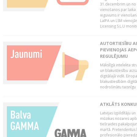
31.decembrim un no 2
vienošanos par laika
ieguvums ir vienošan
LaIPA un LSM vienojā
Licensing S.L.U monito
AUTORTIESĪBU AI
PIEVIENOJAS AEP
REGULĒJUMU
Mākslīgā intelekta str
un blakustiesību aizs
digitālajā vidē. Eirop
blakustiesībām digitāl
nodrošinātu taisnīgu
ATKLĀTS KONKU
Latvijas Izpildītāju 
mūzikas nozares apb
tiešraides pakalpoj
martā. Pretendentus l
profesionālo pieredzi