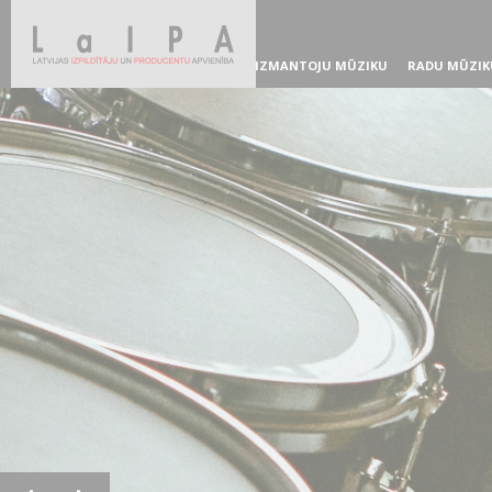
IZMANTOJU MŪZIKU
RADU MŪZIK