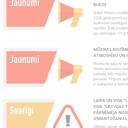
BUDZE
Stabili finanšu rezul
2026. gada pirmā pus
ieņēmumi sasnieguši 
izpildes. Īpaši pozitī
jau sasnieguši 173,8 
MŪZIKAS NOZĪME
ATMOSFĒRU UN I
Mūzika kā daļa no vie
klientu pieredzes sas
pamatu, taču mūzika i
piesaisti. Pētījumi a
ir saskaņota ar koncept
LAIPA UN VSIA "L
VSIA "LATVIJAS T
PĀRŅĒMĒJA NOSL
IZMANTOŠANU 
Izlīgums aptver divas