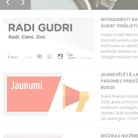
NOSKAIDROTI BA
GUDRI” FINĀLISTI
Konkurss tiek īstenots
stiprināt jauniešu izp
ievērošanu un atbildīgu
piedāvāt radošus un i
nelegālu mūzikas izm
JAUNIEVĒLĒTĀ LA
PADOMES PRIEKŠ
BUDZE
Stabili finanšu rezul
2026. gada pirmā pus
ieņēmumi sasnieguši 
izpildes. Īpaši pozitī
jau sasnieguši 173,8 
MŪZIKAS NOZĪME