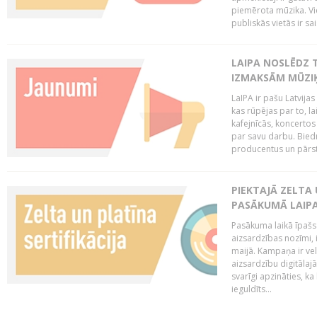
piemērota mūzika. Vi
publiskās vietās ir sais
LAIPA NOSLĒDZ 
IZMAKSĀM MŪZIĶ
LaIPA ir pašu Latvija
kas rūpējas par to, lai
kafejnīcās, koncertos
par savu darbu. Biedr
producentus un pārstā
PIEKTAJĀ ZELTA
PASĀKUMĀ LAIPA
Pasākuma laikā īpašs u
aizsardzības nozīmi,
maijā. Kampaņa ir vel
aizsardzību digitālajā
svarīgi apzināties, ka
ieguldīts...