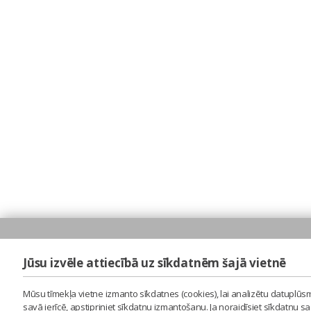
Jūsu izvēle attiecībā uz sīkdatnēm šajā vietnē
Mūsu tīmekļa vietne izmanto sīkdatnes (cookies), lai analizētu datuplūsm
savā ierīcē, apstipriniet sīkdatņu izmantošanu. Ja noraidīsiet sīkdatņu 