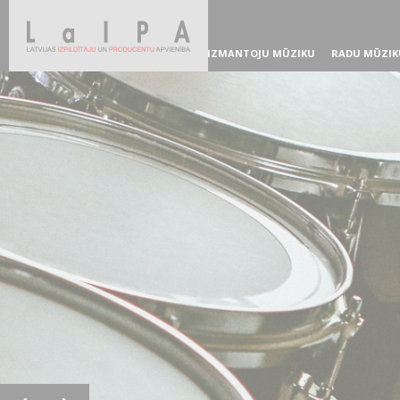
IZMANTOJU MŪZIKU
RADU MŪZIK