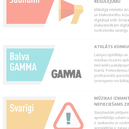
REGULĒJUMU
Mākslīgā intelekta str
un blakustiesību aizs
digitālajā vidē. Eirop
blakustiesībām digitāl
nodrošinātu taisnīgu
ATKLĀTS KONKU
Latvijas Izpildītāju 
mūzikas nozares apb
tiešraides pakalpoj
martā. Pretendentus l
profesionālo pieredzi
izcenojumu norādītaj
MŪZIKAS IZMAN
NEPIECIEŠAMS Z
Starptautiski pētījum
apmeklētāju uztveri 
ir saskaņota ar uzņēm
apmeklētāji ir gatavi 