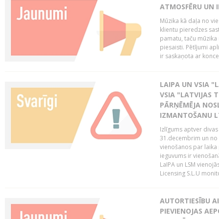
ATMOSFĒRU UN I
Mūzika kā daļa no vie
klientu pieredzes sas
pamatu, taču mūzika i
piesaisti. Pētījumi a
ir saskaņota ar koncept
LAIPA UN VSIA "L
VSIA "LATVIJAS T
PĀRŅĒMĒJA NOSL
IZMANTOŠANU 
Izlīgums aptver divas
31.decembrim un no 2
vienošanos par laika
ieguvums ir vienošan
LaIPA un LSM vienojā
Licensing S.L.U monito
AUTORTIESĪBU AI
PIEVIENOJAS AEP