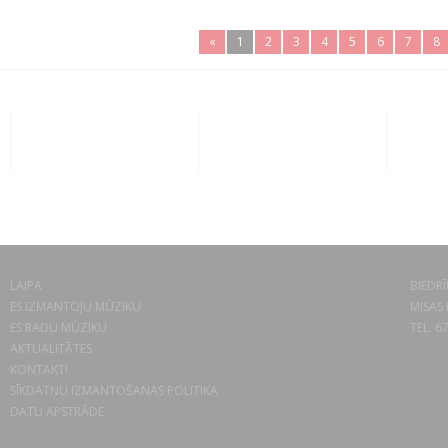
«
1
2
3
4
5
6
7
8
LAIPA
BIEDRĪ
ES IZMANTOJU MŪZIKU
MISAS 
ES RADU MŪZIKU
TEL. 6
AKTUALITĀTES
KONTAKTI
SĪKDATŅU IZMANTOŠANAS POLITIKA
DATU APSTRĀDE