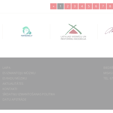
«
1
2
3
4
5
6
7
8
LAIPA
BIEDRĪ
ES IZMANTOJU MŪZIKU
MISAS 
ES RADU MŪZIKU
TEL. 6
AKTUALITĀTES
KONTAKTI
SĪKDATŅU IZMANTOŠANAS POLITIKA
DATU APSTRĀDE