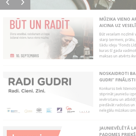
MŪZIKA VIENO A
AICINA UZ VESEL
Būt veselam nozīmē va
starp ķermeni, prātu
šādu ideju "Fonds Līd
kuras šī gada vadmotī
maksas un atvērts ikv
NOSKAIDROTI BA
GUDRI” FINĀLISTI
Konkurss tiek īstenots
stiprināt jauniešu izp
ievērošanu un atbildīgu
piedāvāt radošus un i
nelegālu mūzikas izm
JAUNIEVĒLĒTĀ LA
PADOMES PRIEKŠ