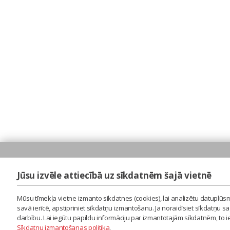
Jūsu izvēle attiecībā uz sīkdatnēm šajā vietnē
Mūsu tīmekļa vietne izmanto sīkdatnes (cookies), lai analizētu datuplūsm
savā ierīcē, apstipriniet sīkdatņu izmantošanu. Ja noraidīsiet sīkdatņu 
darbību. Lai iegūtu papildu informāciju par izmantotajām sīkdatnēm, to 
Sīkdatņu izmantošanas politika
.