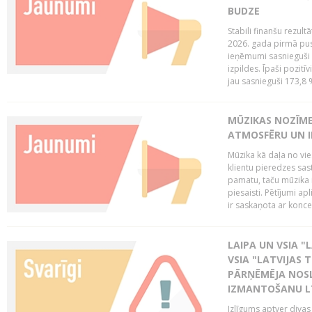
BUDZE
Stabili finanšu rezul
2026. gada pirmā pus
ieņēmumi sasnieguši 
izpildes. Īpaši pozitī
jau sasnieguši 173,8 
MŪZIKAS NOZĪME
ATMOSFĒRU UN I
Mūzika kā daļa no vie
klientu pieredzes sas
pamatu, taču mūzika i
piesaisti. Pētījumi a
ir saskaņota ar koncept
LAIPA UN VSIA "L
VSIA "LATVIJAS T
PĀRŅĒMĒJA NOSL
IZMANTOŠANU 
Izlīgums aptver divas