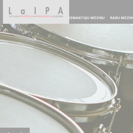
IZMANTOJU MŪZIKU
RADU MŪZIK