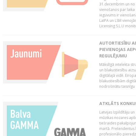
31.decembrim un no 2
vienošanos par laika
ieguvums ir vienošan
LaIPA un LSM vienojā
Licensing S.L.U monito
AUTORTIESĪBU AI
PIEVIENOJAS AEP
REGULĒJUMU
Mākslīgā intelekta str
un blakustiesību aizs
digitālajā vidē. Eirop
blakustiesībām digitāl
nodrošinātu taisnīgu
ATKLĀTS KONKU
Latvijas Izpildītāju 
mūzikas nozares apb
tiešraides pakalpoj
martā. Pretendentus l
profesionālo pieredzi