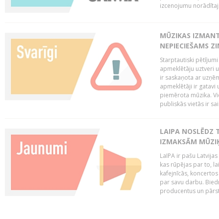
izcenojumu norādītaj
MŪZIKAS IZMAN
NEPIECIEŠAMS Z
Starptautiski pētījum
apmeklētāju uztveri 
ir saskaņota ar uzņēm
apmeklētāji ir gatavi 
piemērota mūzika. Vi
publiskās vietās ir sais
LAIPA NOSLĒDZ 
IZMAKSĀM MŪZIĶ
LaIPA ir pašu Latvija
kas rūpējas par to, lai
kafejnīcās, koncertos
par savu darbu. Biedr
producentus un pārstā